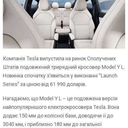
Компанія Tesla випустила на ринок Сполучених
Штатів подовжений трирядний кросовер Model Y L.
Новинка спочатку з’явиться у виконанні “Launch
Series” за ціною від 61 990 доларів.
Нагадаємо, що Model Y L – це подовжена версія
найпопулярнішого електрокросовера Tesla. Вона
додає 150 мм до колісної бази, доводячи її до
3040 мм, і приблизно 180 мм до загальної