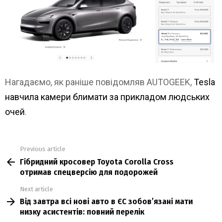
Нагадаємо, як раніше повідомляв AUTOGEEK,
Tesla
навчила камери блимати за прикладом людських
очей
.
Previous article
See
Гібридний кросовер Toyota Corolla Cross
more
отримав спецверсію для подорожей
Next article
Від завтра всі нові авто в ЄС зобовʼязані мати
низку асистентів: повний перелік