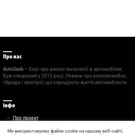
Про нас
AutoGeek
– блог про високі технології в автомобілях.
Був створений у 2013 році. Новини про електромобілі,
гібриди і пристрої, що спрощують життя автомобіліста.
Інфо
Про проект
Реклама на сайті
Правила використання матеріалів
Ми використовуємо файли cookie на нашому веб-сайті,