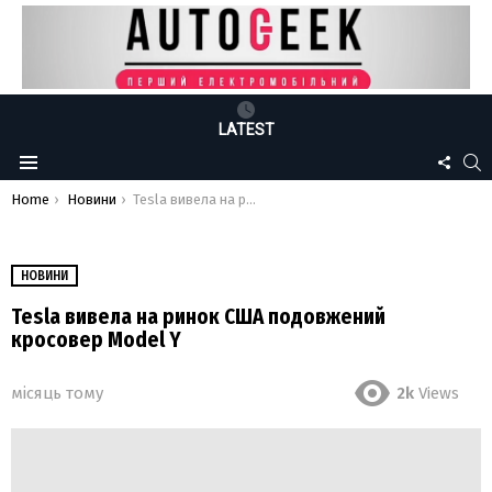
LATEST
FOLLO
S
Menu
US
You are here:
Home
Новини
Tesla вивела на ринок США подовжений кросовер Model Y
НОВИНИ
Tesla вивела на ринок США подовжений
кросовер Model Y
місяць тому
2k
Views