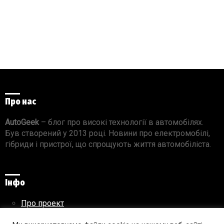
Про нас
AutoGeek
– блог про високі технології в автомобілях.
Був створений у 2013 році. Новини про електромобілі,
гібриди і пристрої, що спрощують життя автомобіліста.
Інфо
Про проект
Реклама на сайті