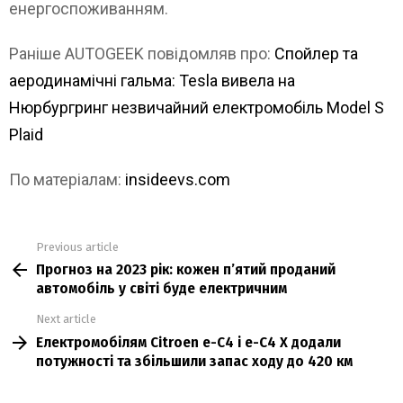
енергоспоживанням.
Раніше AUTOGEEK повідомляв про:
Спойлер та
аеродинамічні гальма: Tesla вивела на
Нюрбургринг незвичайний електромобіль Model S
Plaid
По матеріалам:
insideevs.com
Previous article
See
Прогноз на 2023 рік: кожен п’ятий проданий
more
автомобіль у світі буде електричним
Next article
Електромобілям Citroen e-С4 і e-С4 X додали
потужності та збільшили запас ходу до 420 км