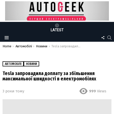
LATEST
FOLLO
S
Menu
US
You are here:
Home
Автомобілі
Новини
Tesla запровадила доплату за збільшення максимальної швидкості в електромобілях
АВТОМОБІЛІ
НОВИНИ
Tesla запровадила доплату за збільшення
максимальної швидкості в електромобілях
3 роки тому
999
Views