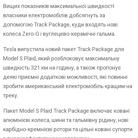
Вищих показників максимальної швидкості
власники електромобілів добсягнуть за
допомогою Track Package, куди входять нові
колеса Zero-G і вуглецево-керамічні гальма.
Tesla випустила новий пакет Track Package для
Model S Plaid, який розблоковує максимальну
швидкість 321 км на годину, а також пропонує
деякі приємні додаткові можливості, які повинні
зробити американський електромобіль кращим на
треку.
Пакет Model S Plaid Track Package включає ковані
алюмінієві колеса, шини та гальмівну рідину, нові
карбідно-кремнієві ротори та цільні ковані супорти