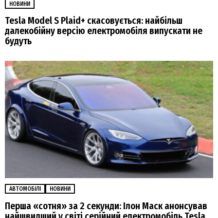
НОВИНИ
Tesla Model S Plaid+ скасовується: найбільш
далекобійну версію електромобіля випускати не
будуть
АВТОМОБІЛІ
НОВИНИ
Перша «сотня» за 2 секунди: Ілон Маск анонсував
найшвидший у світі серійний електромобіль Tesla