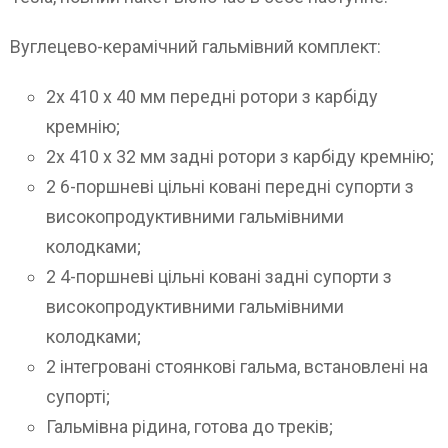
Вуглецево-керамічний гальмівний комплект:
2x 410 x 40 мм передні ротори з карбіду
кремнію;
2x 410 x 32 мм задні ротори з карбіду кремнію;
2 6-поршневі цільні ковані передні супорти з
високопродуктивними гальмівними
колодками;
2 4-поршневі цільні ковані задні супорти з
високопродуктивними гальмівними
колодками;
2 інтегровані стоянкові гальма, встановлені на
супорті;
Гальмівна рідина, готова до треків;