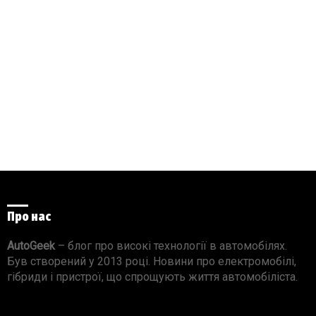
Про нас
AutoGeek
– блог про високі технології в автомобілях.
Був створений у 2013 році. Новини про електромобілі,
гібриди і пристрої, що спрощують життя автомобіліста.