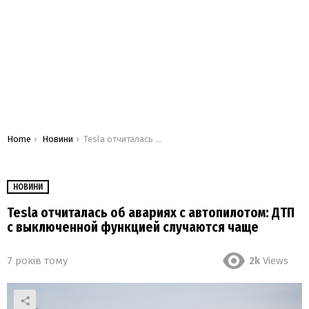
You are here:
Home
Новини
Tesla отчиталась об авариях с автопилотом: ДТП с выключенной функцией случаются чаще
НОВИНИ
Tesla отчиталась об авариях с автопилотом: ДТП
с выключенной функцией случаются чаще
7 років тому
2k
Views