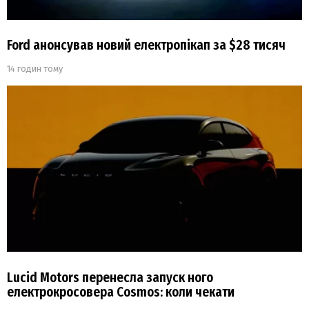
Ford анонсував новий електропікап за $28 тисяч
14 годин тому
Lucid Motors перенесла запуск ного
електрокросовера Cosmos: коли чекати