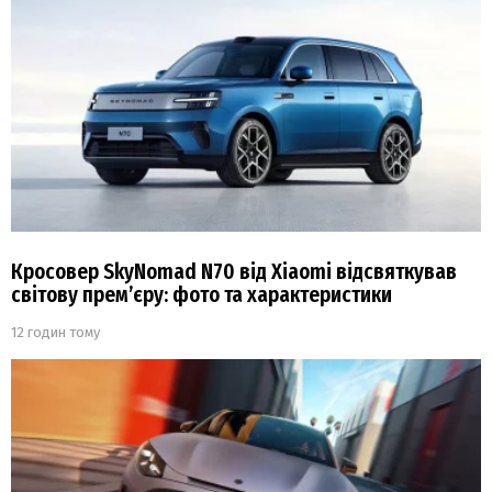
Кросовер SkyNomad N70 від Xiaomi відсвяткував
світову прем’єру: фото та характеристики
12 годин тому