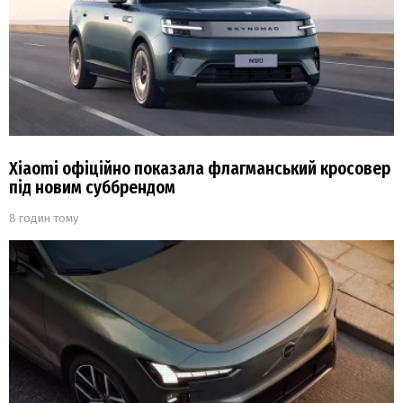
Xiaomi офіційно показала флагманський кросовер
під новим суббрендом
8 годин тому