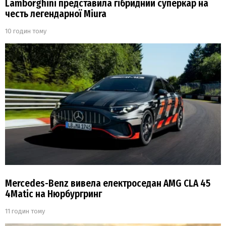
Lamborghini представила гібридний суперкар на
честь легендарної Miura
10 годин тому
Mercedes-Benz вивела електроседан AMG CLA 45
4Matic на Нюрбургринг
11 годин тому