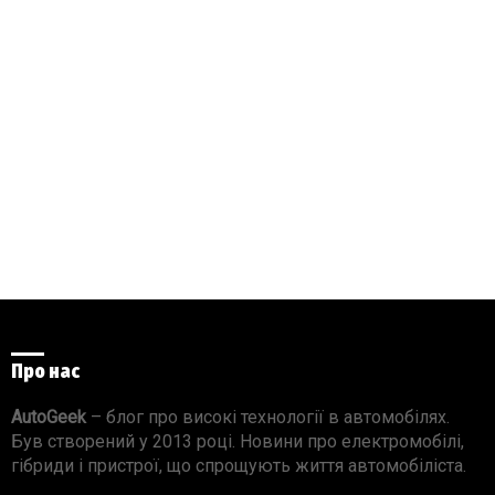
Про нас
AutoGeek
– блог про високі технології в автомобілях.
Був створений у 2013 році. Новини про електромобілі,
гібриди і пристрої, що спрощують життя автомобіліста.