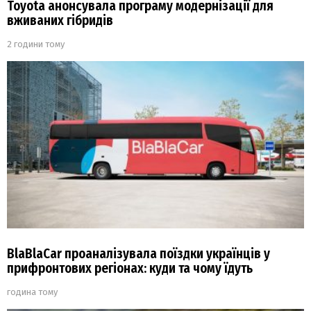
Toyota анонсувала програму модернізації для
вживаних гібридів
2 години тому
BlaBlaCar проаналізувала поїздки українців у
прифронтових регіонах: куди та чому їдуть
година тому