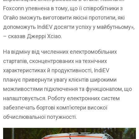
Foxconn упевнена в тому, що її співробітники з
Огайо зможуть виготовити якісні прототипи, які
допоможуть IndiEV досягти успіху у майбутньому»,
– сказав Джеррі Хсіао.
На відміну від численних електромобільних
стартапів, сконцентрованих на технічних
характеристиках й продуктивності, IndiEV
планує привернути увагу клієнтів широкими
можливостями підключення та функціоналом, що
налаштовується. Роботу електронних систем
забезпечать бортові комп’ютери високої
обчислювальної потужності.