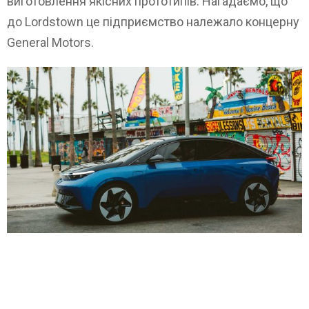
виготовлення якісних прототипів. Нагадаємо, що
до Lordstown це підприємство належало концерну
General Motors.