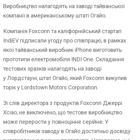
Виробництво налагодять на заводі тайванської
компанії в американському штаті Огайо.
Компанія Foxconn та каліфорнійський стартап
IndiEV підписали угоду про співпрацю, в рамках
якої тайванський виробник iPhone виготовить
прототипи електромобіля INDI One. Складання
тестових зразків налагодять на заводі
у Лордстауні, штат Огайо, який Foxconn викупив
торік у Lordstown Motors Corporation.
Зі слів директора з продуктів Foxconn Джеррі
Хсіао, не виключено, що тестове виробництво
може перерости у повноцінне серійне. У
співробітників заводу в Огайо достатньо досвіду