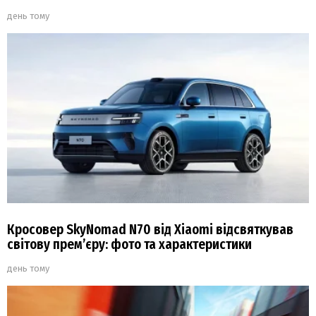
день тому
Кросовер SkyNomad N70 від Xiaomi відсвяткував
світову прем’єру: фото та характеристики
день тому