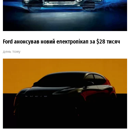
Ford анонсував новий електропікап за $28 тисяч
день тому