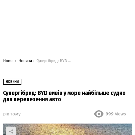
You are here:
Home
Новини
Супергібрид: BYD вивів у море найбільше судно для перевезення авто
НОВИНИ
Супергібрид: BYD вивів у море найбільше судно
для перевезення авто
рік тому
999
Views