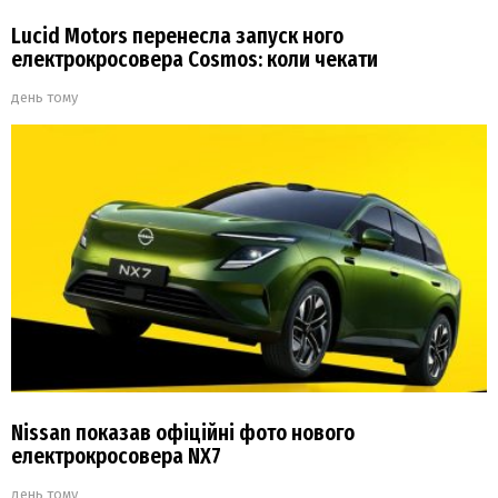
Lucid Motors перенесла запуск ного
електрокросовера Cosmos: коли чекати
день тому
Nissan показав офіційні фото нового
електрокросовера NX7
день тому