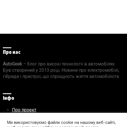
Про нас
AutoGeek
– блог про високі технології в автомобілях.
Був створений у 2013 році. Новини про електромобілі,
гібриди і пристрої, що спрощують життя автомобіліста.
Інфо
Про проект
Реклама на сайті
Правила використання матеріалів
Ми використовуємо файли cookie на нашому веб-сайті,