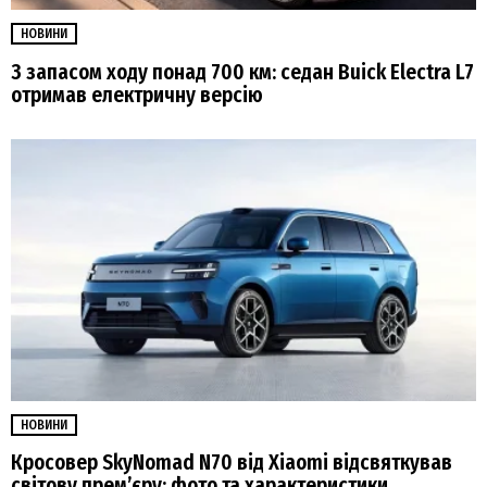
НОВИНИ
З запасом ходу понад 700 км: седан Buick Electra L7
отримав електричну версію
НОВИНИ
Кросовер SkyNomad N70 від Xiaomi відсвяткував
світову прем’єру: фото та характеристики