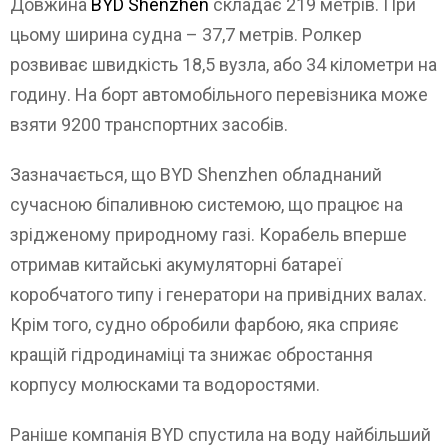
Довжина
BYD Shenzhen
складає 219 метрів. При
цьому ширина судна – 37,7 метрів. Ролкер
розвиває швидкість 18,5 вузла, або 34 кілометри на
годину. На борт автомобільного перевізника може
взяти 9200 транспортних засобів.
Зазначається, що BYD Shenzhen обладнаний
сучасною біпаливною системою, що працює на
зрідженому природному газі. Корабель вперше
отримав китайські акумуляторні батареї
коробчатого типу і генератори на привідних валах.
Крім того, судно обробили фарбою, яка сприяє
кращій гідродинаміці та знижає обростання
корпусу молюсками та водоростями.
Раніше компанія BYD спустила на воду найбільший