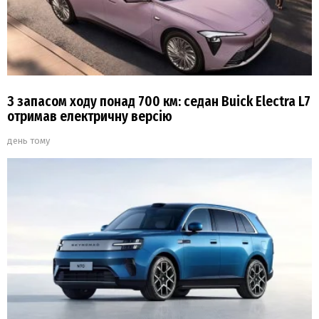
З запасом ходу понад 700 км: седан Buick Electra L7
отримав електричну версію
день тому