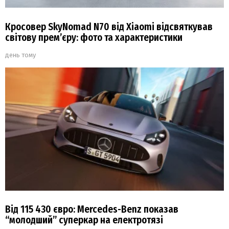
Кросовер SkyNomad N70 від Xiaomi відсвяткував
світову прем’єру: фото та характеристики
день тому
Від 115 430 євро: Mercedes-Benz показав
“молодший” суперкар на електротязі