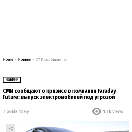
You are here:
Home
Новини
СМИ сообщают о кризисе в компании Faraday Future: выпуск электромобилей под угрозой
НОВИНИ
СМИ сообщают о кризисе в компании Faraday
Future: выпуск электромобилей под угрозой
7 років тому
1.7k
Views