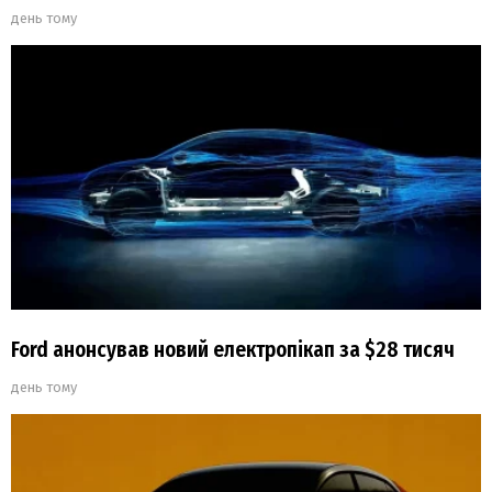
день тому
Ford анонсував новий електропікап за $28 тисяч
день тому