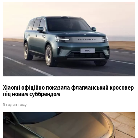
Xiaomi офіційно показала флагманський кросовер
під новим суббрендом
5 годин тому