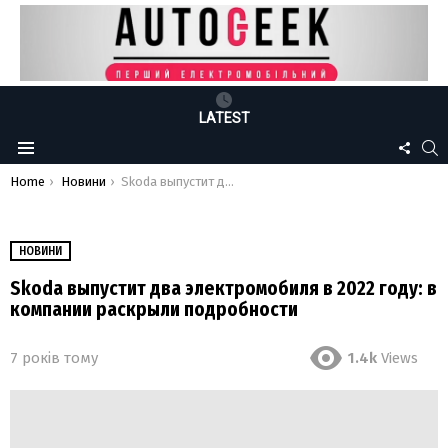
LATEST
FOLLO
S
Menu
US
You are here:
Home
Новини
Skoda выпустит два электромобиля в 2022 году: в компании раскрыли подробности
НОВИНИ
Skoda выпустит два электромобиля в 2022 году: в
компании раскрыли подробности
7 років тому
1.4k
Views