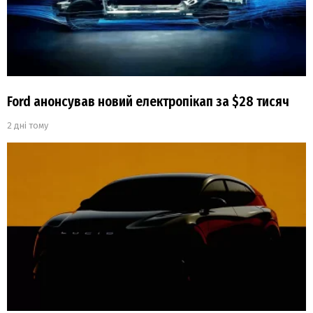
Ford анонсував новий електропікап за $28 тисяч
2 дні тому