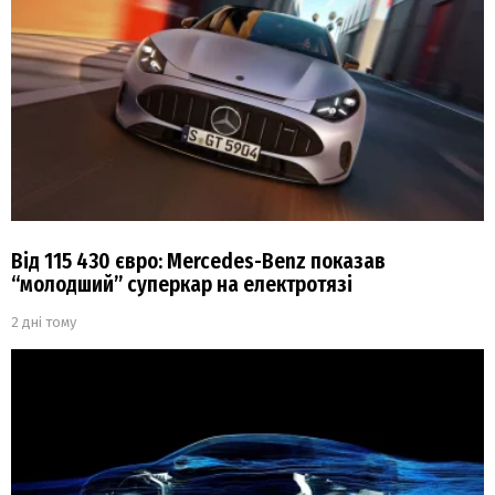
Від 115 430 євро: Mercedes-Benz показав
“молодший” суперкар на електротязі
2 дні тому