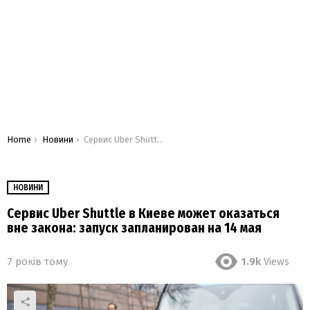
You are here:
Home
Новини
Сервис Uber Shuttle в Киеве может оказаться вне закона: запуск запланирован на 14 мая
НОВИНИ
Сервис Uber Shuttle в Киеве может оказаться
вне закона: запуск запланирован на 14 мая
7 років тому
1.9k
Views