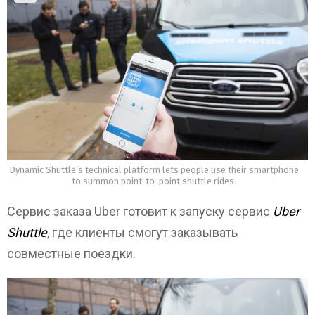
Dynamic Shuttle’s technical platform lets people use their smartphone
to summon point-to-point shuttle rides.
Сервис заказа Uber готовит к запуску сервис
Uber
Shuttle
, где клиенты cмогут заказывать
совместные поездки.