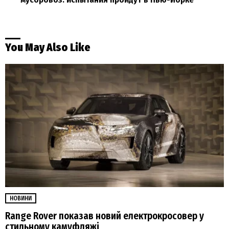
You May Also Like
НОВИНИ
Range Rover показав новий електрокросовер у
стильному камуфляжі