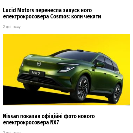
Lucid Motors перенесла запуск ного
електрокросовера Cosmos: коли чекати
2 дні тому
Nissan показав офіційні фото нового
електрокросовера NX7
2 дні тому