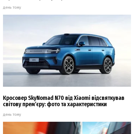
день тому
Кросовер SkyNomad N70 від Xiaomi відсвяткував
світову прем’єру: фото та характеристики
день тому