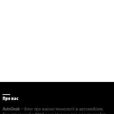
Про нас
AutoGeek
– блог про високі технології в автомобілях.