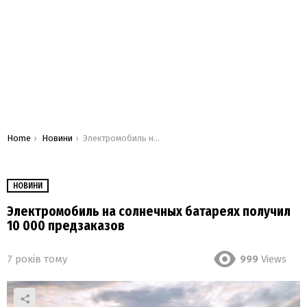
You are here:
Home
Новини
Электромобиль на солнечных батареях получил 10 000 предзаказов
НОВИНИ
Электромобиль на солнечных батареях получил
10 000 предзаказов
7 років тому
999
Views