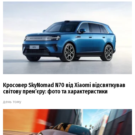
Кросовер SkyNomad N70 від Xiaomi відсвяткував
світову прем’єру: фото та характеристики
день тому