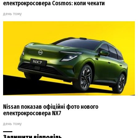
електрокросовера Cosmos: коли чекати
день тому
Nissan показав офіційні фото нового
електрокросовера NX7
день тому
Залишити відповідь