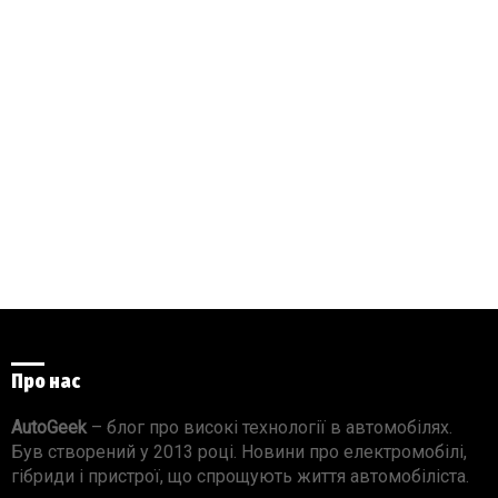
Про нас
AutoGeek
– блог про високі технології в автомобілях.
Був створений у 2013 році. Новини про електромобілі,
гібриди і пристрої, що спрощують життя автомобіліста.