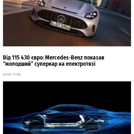
Від 115 430 євро: Mercedes-Benz показав
“молодший” суперкар на електротязі
день тому