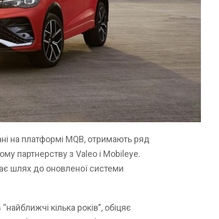
ані на платформі MQB, отримають ряд
му партнерству з Valeo і Mobileye.
ває шлях до оновленої системи
“найближчі кілька років”, обіцяє