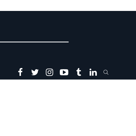
facebook
twitter
instagram
youtube
tumblr
linkedin
SEARCH