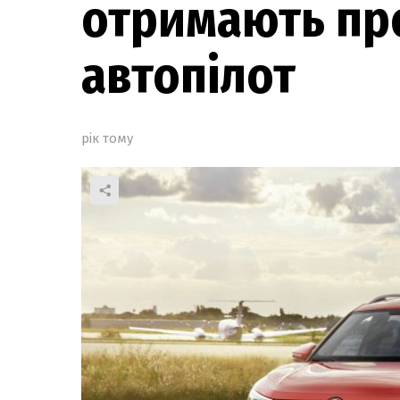
отримають пр
автопілот
рік тому