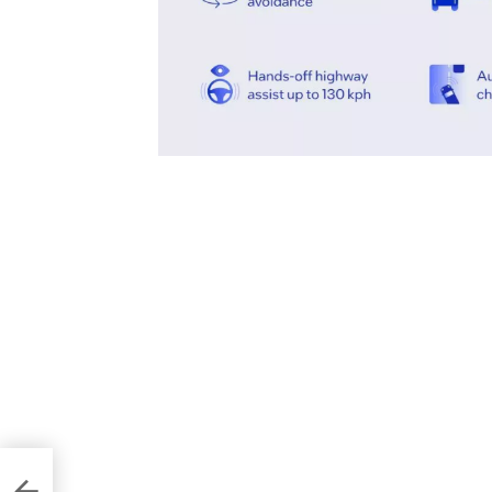
звано