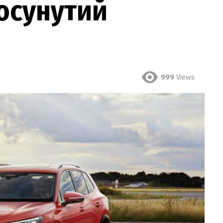
осунутий
999
Views