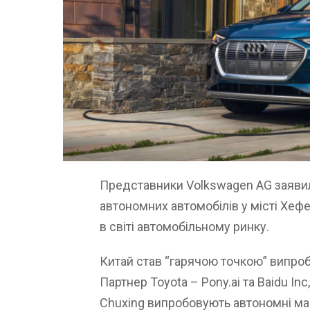
Представники Volkswagen AG заяви
автономних автомобілів у місті Хеф
в світі автомобільному ринку.
Китай став “гарячою точкою” випро
Партнер Toyota – Pony.ai та Baidu Inc
Chuxing випробовують автономні маш