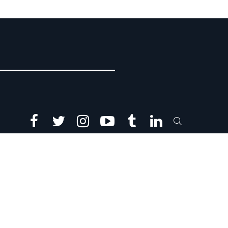
facebook
twitter
instagram
youtube
tumblr
linkedin
SEARCH