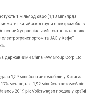
естують 1 мільярд євро (1,18 мільярда
приємства китайської групи електромобілів
бе повний управлінський контроль над вже
 електротранспортом та JAC у Хефеї,
5%.
з державними China FAW Group Corp Ltd і
ала 1,59 мільйона автомобілів у Китаї за
а 17% менше, ніж 1,92 мільйона автомобілів
За весь 2019 рік Volkswagen продав у країні