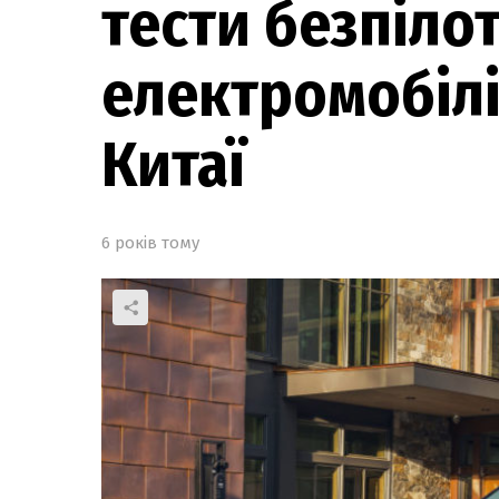
тести безпіло
електромобілів
Китаї
6 років тому