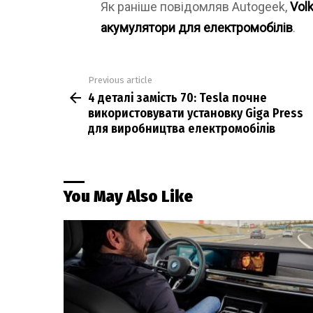
Як раніше повідомляв Autogeek,
Vol
акумулятори для електромобілів
.
Previous article
See
4 деталі замість 70: Tesla почне
more
використовувати установку Giga Press
для виробництва електромобілів
You May Also Like