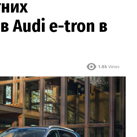
тних
 Audi e-tron в
1.8k
Views