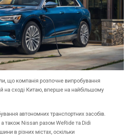
ли, що компанія розпочне випробування
ей на сході Китаю, вперше на найбільшому
бування автономних транспортних засобів.
, а також Nissan разом WeRide та Didi
ини в різних містах, оскільки