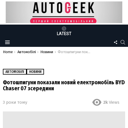
LATEST
FOLLO
S
Menu
US
You are here:
Home
Автомобілі
Новини
Фотошпигуни показали новий електромобіль BYD Chaser 07 зсередини
АВТОМОБІЛІ
НОВИНИ
Фотошпигуни показали новий електромобіль BYD
Chaser 07 зсередини
3 роки тому
2k
Views