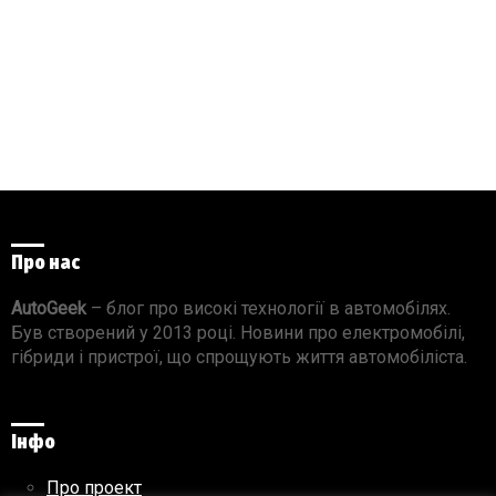
Про нас
AutoGeek
– блог про високі технології в автомобілях.
Був створений у 2013 році. Новини про електромобілі,
гібриди і пристрої, що спрощують життя автомобіліста.
Інфо
Про проект