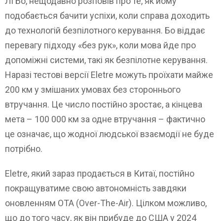
Лі Бо, нещодавно розповів про те, як йому
подобається бачити успіхи, коли справа доходить
до технологій безпілотного керування. Бо віддає
перевагу підходу «без рук», коли мова йде про
допоміжні системи, такі як безпілотне керування.
Наразі тестові версії Eletre можуть проїхати майже
200 км у змішаних умовах без стороннього
втручання. Це число постійно зростає, а кінцева
мета – 100 000 км за одне втручання – фактично
це означає, що жодної людської взаємодії не буде
потрібно.
Eletre, який зараз продається в Китаї, постійно
покращуватиме свою автономність завдяки
оновленням OTA (Over-The-Air). Цілком можливо,
що до того часу, як він прибуде до США у 2024