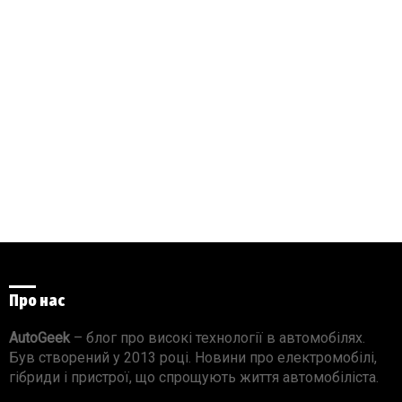
Про нас
AutoGeek
– блог про високі технології в автомобілях.
Був створений у 2013 році. Новини про електромобілі,
гібриди і пристрої, що спрощують життя автомобіліста.