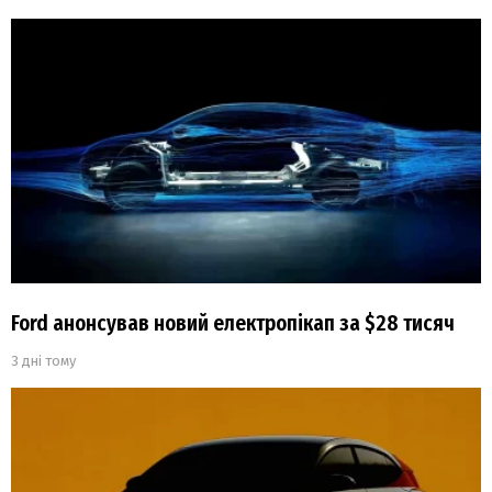
Ford анонсував новий електропікап за $28 тисяч
3 дні тому