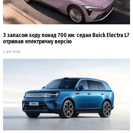
З запасом ходу понад 700 км: седан Buick Electra L7
отримав електричну версію
2 дні тому