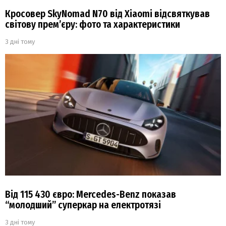
Кросовер SkyNomad N70 від Xiaomi відсвяткував
світову прем’єру: фото та характеристики
3 дні тому
Від 115 430 євро: Mercedes-Benz показав
“молодший” суперкар на електротязі
3 дні тому