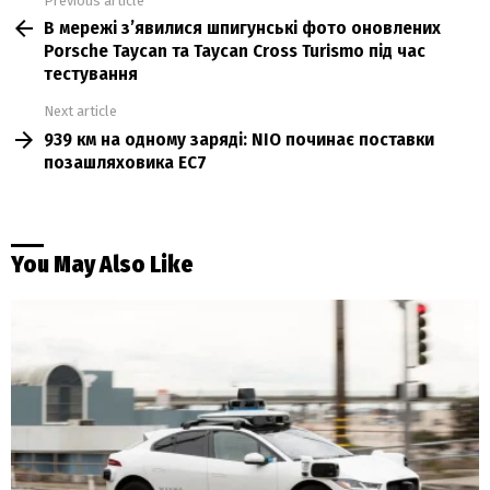
Previous article
See
В мережі зʼявилися шпигунські фото оновлених
more
Porsche Taycan та Taycan Cross Turismo під час
тестування
Next article
939 км на одному заряді: NIO починає поставки
позашляховика EC7
You May Also Like