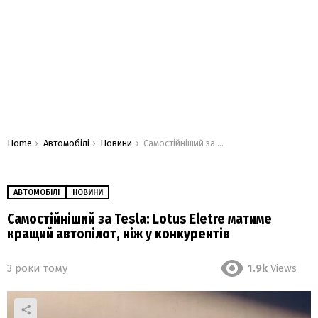
You are here:
Home
Автомобілі
Новини
Самостійніший за Tesla: Lotus Eletre матиме кращий автопілот, ніж у конкурентів
АВТОМОБІЛІ
НОВИНИ
Самостійніший за Tesla: Lotus Eletre матиме
кращий автопілот, ніж у конкурентів
3 роки тому
1.9k
Views