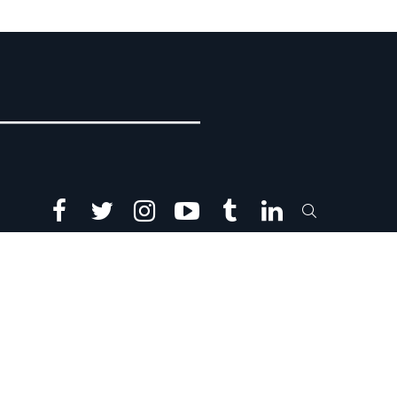
facebook
twitter
instagram
youtube
tumblr
linkedin
SEARCH