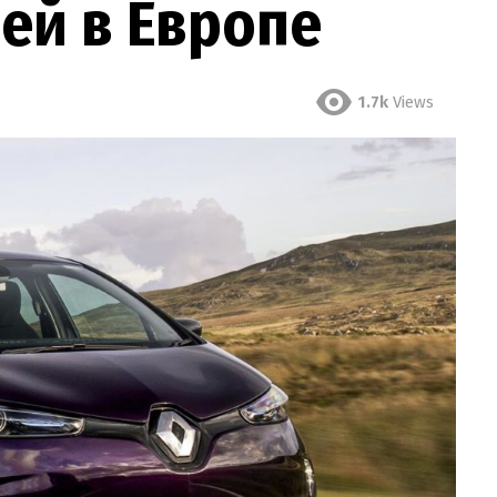
ей в Европе
1.7k
Views