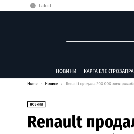
Latest
НОВИНИ
КАРТА ЕЛЕКТРОЗАПР
You are here:
Home
Новини
Renault продала 200 000 электромобилей в Европ
НОВИНИ
Renault прода