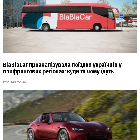
BlaBlaCar проаналізувала поїздки українців у
прифронтових регіонах: куди та чому їдуть
година тому