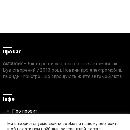
Про нас
AutoGeek
– блог про високі технології в автомобілях.
Був створений у 2013 році. Новини про електромобілі,
гібриди і пристрої, що спрощують життя автомобіліста.
Інфо
Про проект
Реклама на сайті
Правила використання матеріалів
Ми використовуємо файли cookie на нашому веб-сайті,
щоб надати вам найбільш релевантний досвід,