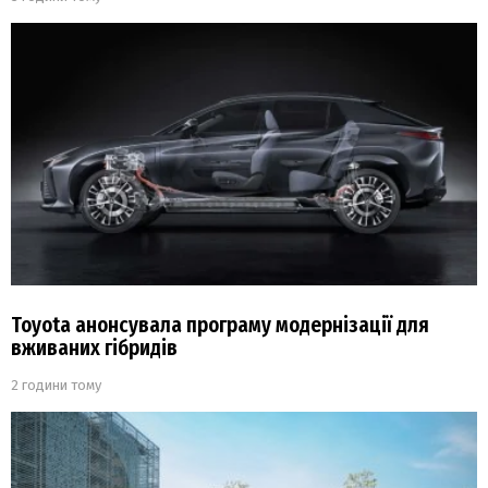
Toyota анонсувала програму модернізації для
вживаних гібридів
2 години тому