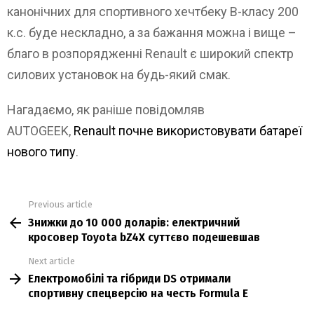
канонічних для спортивного хечтбеку B-класу 200
к.с. буде нескладно, а за бажання можна і вище –
благо в розпорядженні Renault є широкий спектр
силових установок на будь-який смак.
Нагадаємо, як раніше повідомляв
AUTOGEEK,
Renault почне використовувати батареї
нового типу
.
Previous article
See
Знижки до 10 000 доларів: електричний
more
кросовер Toyota bZ4X суттєво подешевшав
Next article
Електромобілі та гібриди DS отримали
спортивну спецверсію на честь Formula E