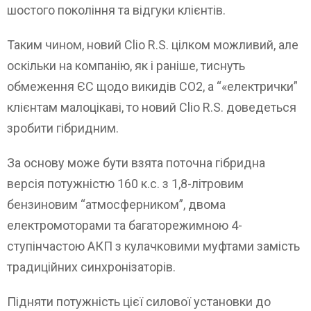
шостого покоління та відгуки клієнтів.
Таким чином, новий Clio R.S. цілком можливий, але
оскільки на компанію, як і раніше, тиснуть
обмеження ЄС щодо викидів СО2, а “«електрички”
клієнтам малоцікаві, то новий Clio R.S. доведеться
зробити гібридним.
За основу може бути взята поточна гібридна
версія потужністю 160 к.с. з 1,8-літровим
бензиновим “атмосферником”, двома
електромоторами та багаторежимною 4-
ступінчастою АКП з кулачковими муфтами замість
традиційних синхронізаторів.
Підняти потужність цієї силової установки до