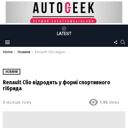
LATEST
FOLLO
S
Menu
US
You are here:
Home
Новини
Renault Clio відродять у формі спортивного гібрида
НОВИНИ
Renault Clio відродять у формі спортивного
гібрида
8 місяців тому
1.9k
Views