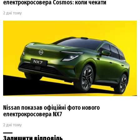
електрокросовера Cosmos: коли чекати
2 дні тому
Nissan показав офіційні фото нового
електрокросовера NX7
2 дні тому
Залишити відповідь