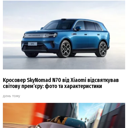
Кросовер SkyNomad N70 від Xiaomi відсвяткував
світову прем’єру: фото та характеристики
день тому