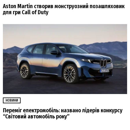
Aston Martin створив монструозний позашляховик
для гри Call of Duty
НОВИНИ
Переміг електромобіль: названо лідерів конкурсу
“Світовий автомобіль року”