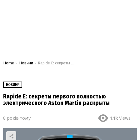
You are here:
Home
Новини
Rapide E: секреты первого полностью электрического Aston Martin раскрыты
НОВИНИ
Rapide E: секреты первого полностью
электрического Aston Martin раскрыты
8 років тому
1.1k
Views