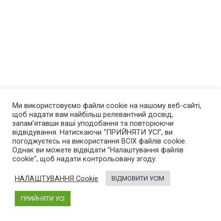
Ми використовуємо файли cookie на нашому веб-сайті,
щоб надати вам найбільш релевантний досвід,
запам’ятавши ваші уподобання та повторюючи
відвідування. Натискаючи “ПРИЙНЯТИ УСІ”, ви
погоджуєтесь на використання ВСІХ файлів cookie.
Однак ви можете відвідати "Налаштування файлів
cookie", щоб надати контрольовану згоду.
Про нас
НАЛАШТУВАННЯ Cookie
ВІДМОВИТИ УСІМ
AutoGeek
– блог про високі технології в автомобілях.
Був створений у 2013 році. Новини про електромобілі,
ПРИЙНЯТИ УСІ
гібриди і пристрої, що спрощують життя автомобіліста.