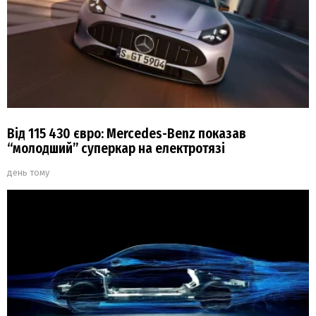
Від 115 430 євро: Mercedes-Benz показав
“молодший” суперкар на електротязі
день тому