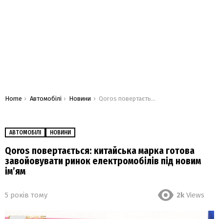
You are here:
Home
Автомобілі
Новини
Qoros повертається: китайська марка готова завойовувати ринок електромобілів під новим ім’ям
АВТОМОБІЛІ
НОВИНИ
Qoros повертається: китайська марка готова
завойовувати ринок електромобілів під новим
ім’ям
5 років тому
2k
Views