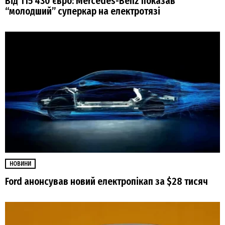
Від 115 430 євро: Mercedes-Benz показав
“молодший” суперкар на електротязі
НОВИНИ
Ford анонсував новий електропікап за $28 тисяч