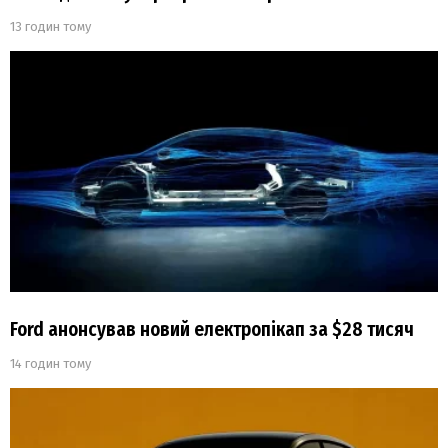
13 годин тому
Ford анонсував новий електропікап за $28 тисяч
14 годин тому