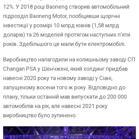
12%. У 2018 році Baoneng створив автомобільний
підрозділ Baoneng Motor, пообіцявши щорічні
інвестиції у розмірі 10 млрд юанів (1,58 млрд
доларів) та 26 моделей протягом наступних п’яти
років. Здебільшого це мали бути електромобілі.
Виробництво налагодили на колишньому заводі СП
Changan PSA у Шенчжені, який холдинг придбав
навесні 2020 року та новому заводі у Сіані,
запущеному восени того ж року. Відповідно до
плану, тільки останній мав випускати до 200 000
автомобілів на рік, але навесні 2021 року
виробництво було зупинено.