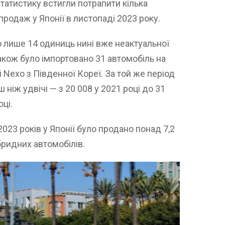
статистику встигли потрапити кілька
продаж у Японії в листопаді 2023 року.
о лише 14 одиниць нині вже неактуальної
 також було імпортовано 31 автомобіль на
 Nexo з Південної Кореї. За той же період
ніж удвічі — з 20 008 у 2021 році до 31
оці.
023 років у Японії було продано понад 7,2
бридних автомобілів.