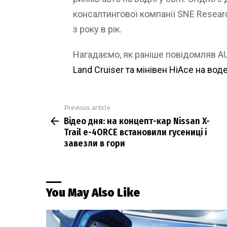
консалтингової компанії SNE Research
з року в рік.
Нагадаємо, як раніше повідомляв 
Land Cruiser та мінівен HiAce на вод
Previous article
See
Відео дня: на концепт-кар Nissan X-
more
Trail e-4ORCE встановили гусениці і
завезли в гори
You May Also Like