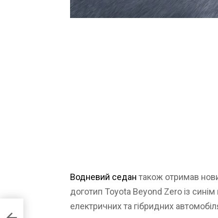
Водневий седан
також отримав новий
доготип Toyota Beyond Zero із синім
електричних та гібридних автомобіля