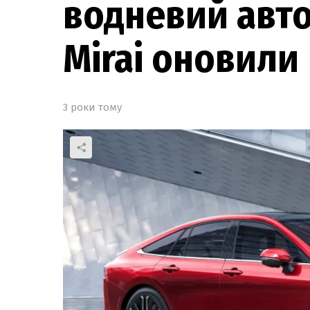
водневий авто
Mirai оновили
3 роки тому