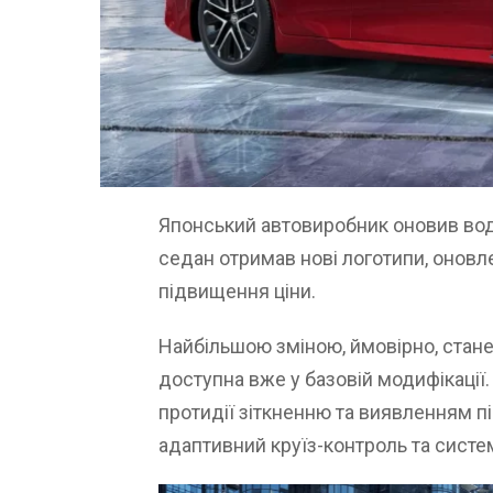
Японський автовиробник оновив водн
седан отримав нові логотипи, оновле
підвищення ціни.
Найбільшою зміною, ймовірно, стане 
доступна вже у базовій модифікації
протидії зіткненню та виявленням п
адаптивний круїз-контроль та систе