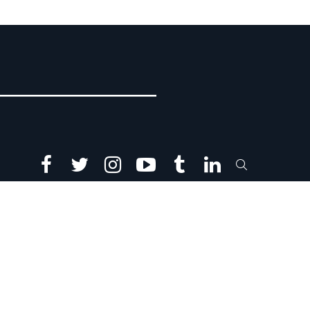
facebook
twitter
instagram
youtube
tumblr
linkedin
SEARCH