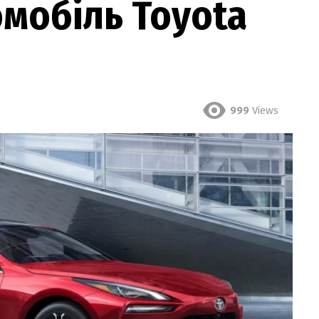
мобіль Toyota
999
Views