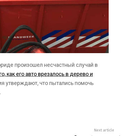
ориде произошел несчастный случай в
го, как его авто врезалось в дерево и
ия утверждают, что пытались помочь
.
Next article