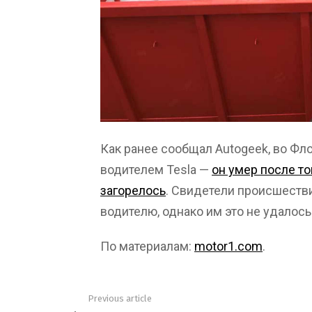
Как ранее сообщал Autogeek, во Фл
водителем Tesla —
он умер после то
загорелось
. Свидетели происшеств
водителю, однако им это не удалось
По материалам:
motor1.com
.
Previous article
See