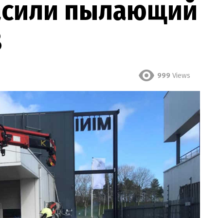
асили пылающий
8
999
Views