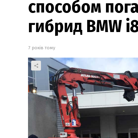
способом пог
гибрид BMW i
7 років тому