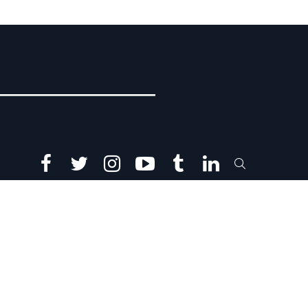
facebook
twitter
instagram
youtube
tumblr
linkedin
SEARCH