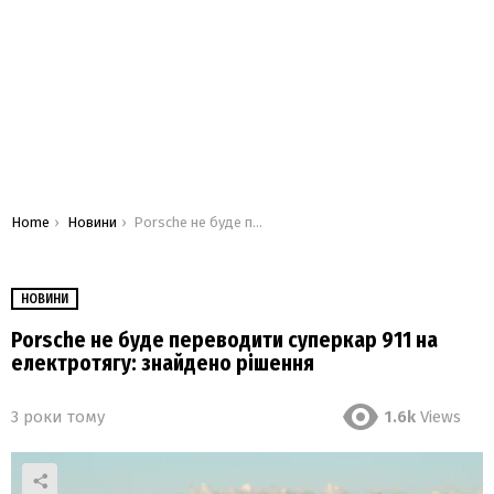
You are here:
Home
Новини
Porsche не буде переводити суперкар 911 на електротягу: знайдено рішення
НОВИНИ
Porsche не буде переводити суперкар 911 на
електротягу: знайдено рішення
3 роки тому
1.6k
Views