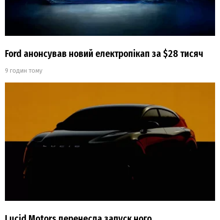
Ford анонсував новий електропікап за $28 тисяч
9 годин тому
Lucid Motors перенесла запуск ного