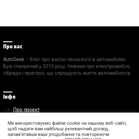
Про нас
AutoGeek
– блог про високі технології в автомобілях.
Був створений у 2013 році. Новини про електромобілі,
гібриди і пристрої, що спрощують життя автомобіліста.
Інфо
Про проект
Реклама на сайті
Ми використовуємо файли cookie на нашому веб-сайті,
Правила використання матеріалів
щоб надати вам найбільш релевантний досвід,
запам’ятавши ваші уподобання та повторюючи