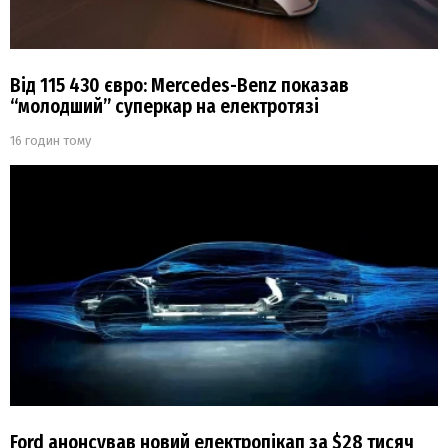
Від 115 430 євро: Mercedes-Benz показав
“молодший” суперкар на електротязі
16 годин тому
Ford анонсував новий електропікап за $28 тисяч