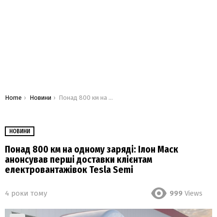
You are here:
Home
Новини
Понад 800 км на одному заряді: Ілон Маск анонсував перші доставки клієнтам електровантажівок Tesla Semi
НОВИНИ
Понад 800 км на одному заряді: Ілон Маск
анонсував перші доставки клієнтам
електровантажівок Tesla Semi
4 роки тому
999
Views