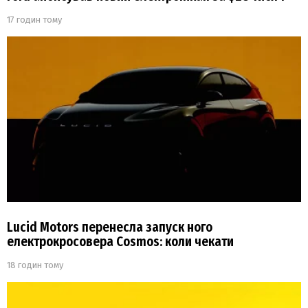
17 годин тому
Lucid Motors перенесла запуск ного
електрокросовера Cosmos: коли чекати
18 годин тому