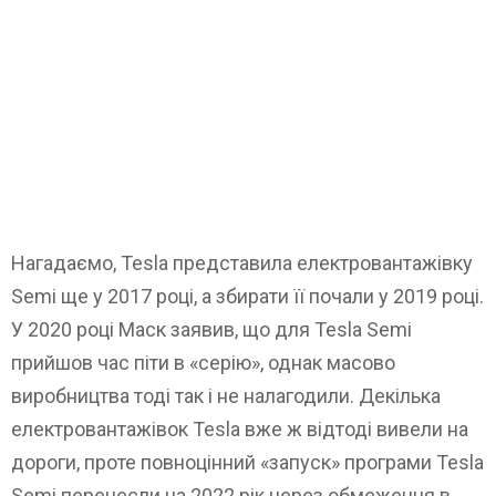
Нагадаємо, Tesla представила електровантажівку
Semi ще у 2017 році, а збирати її почали у 2019 році.
У 2020 році Маск заявив, що для Tesla Semi
прийшов час піти в «серію», однак масово
виробництва тоді так і не налагодили. Декілька
електровантажівок Tesla вже ж відтоді вивели на
дороги, проте повноцінний «запуск» програми Tesla
Semi перенесли на 2022 рік через обмеження в