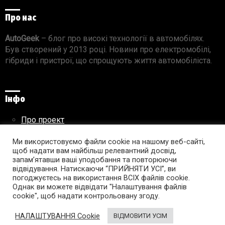
Про нас
AutoGeek
– блог про високі технології в автомобілях.
Був створений у 2013 році. Новини про електромобілі,
гібриди і пристрої, що спрощують життя автомобіліста.
Інфо
Про проект
Реклама на сайті
Ми використовуємо файли cookie на нашому веб-сайті,
Правила використання матеріалів
щоб надати вам найбільш релевантний досвід,
запам’ятавши ваші уподобання та повторюючи
відвідування. Натискаючи “ПРИЙНЯТИ УСІ”, ви
погоджуєтесь на використання ВСІХ файлів cookie.
Підпишись на AutoGeek!
Однак ви можете відвідати "Налаштування файлів
cookie", щоб надати контрольовану згоду.
facebook
twitter
instagram
youtube
tumblr
linkedin
НАЛАШТУВАННЯ Cookie
ВІДМОВИТИ УСІМ