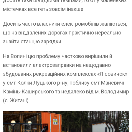
досить таки швидкими темпами, то от у маленьких
містечках все геть зовсім інакше.
Досить часто власники електромобілів жаліються,
що на віддалених дорогах практично нереально
знайти станцію зарядки.
На Волині цю проблему частково вирішили й
встановили електрозаправки на нещодавно
збудованих рекреаційних комплексах «Лісовичок»
у смт Колки Луцького р-ну, поблизу смт Маневичі
Камінь-Каширського та недалеко від м. Володимир
(с. Житані).