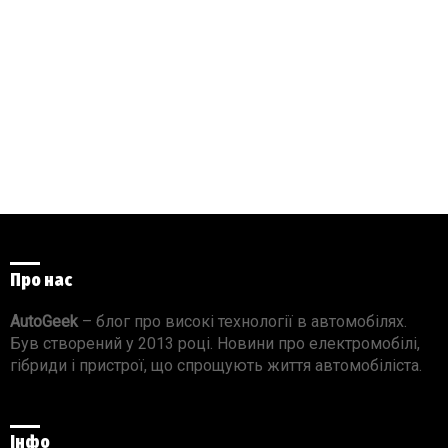
Про нас
AutoGeek
– блог про високі технології в автомобілях.
Був створений у 2013 році. Новини про електромобілі,
гібриди і пристрої, що спрощують життя автомобіліста.
Інфо