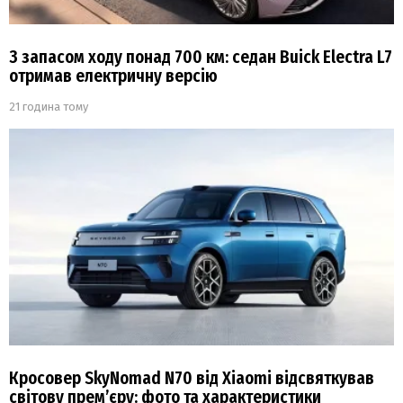
З запасом ходу понад 700 км: седан Buick Electra L7
отримав електричну версію
21 година тому
Кросовер SkyNomad N70 від Xiaomi відсвяткував
світову прем’єру: фото та характеристики