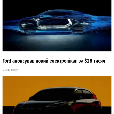
Ford анонсував новий електропікап за $28 тисяч
день тому