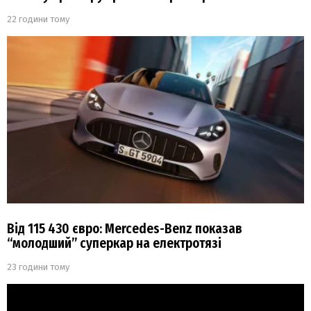
22 години тому
Від 115 430 євро: Mercedes-Benz показав
“молодший” суперкар на електротязі
23 години тому