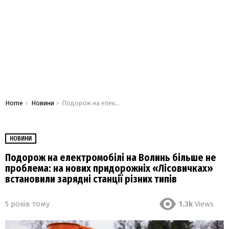
You are here:
Home
Новини
Подорож на електромобілі на Волинь більше не проблема: на нових придорожніх «Лісовичках» встановили зарядні станції різних типів
НОВИНИ
Подорож на електромобілі на Волинь більше не
проблема: на нових придорожніх «Лісовичках»
встановили зарядні станції різних типів
5 років тому
1.3k
Views