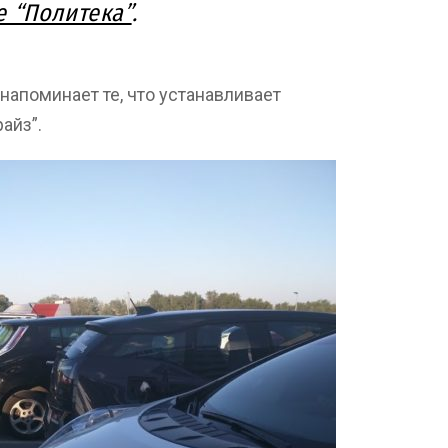
е “Политека”
.
напоминает те, что устанавливает
айз”.