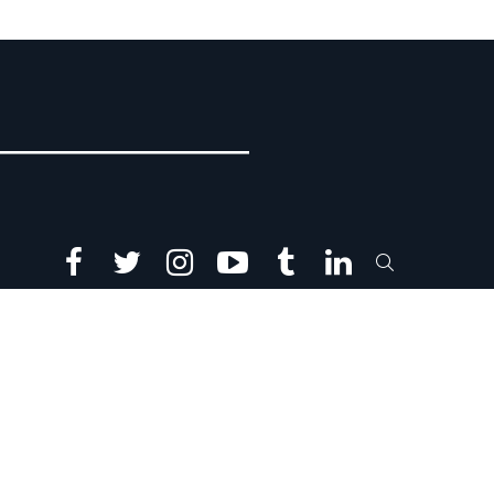
facebook
twitter
instagram
youtube
tumblr
linkedin
SEARCH