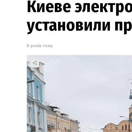
Киеве электр
установили пр
8 років тому