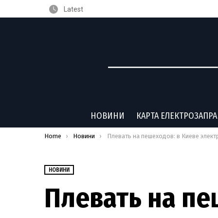
Latest
НОВИНИ
КАРТА ЕЛЕКТРОЗАПР
You are here:
Home
Новини
Плевать на пешеходов: в Киеве электрозаправку установили прямо на тротуар
НОВИНИ
Плевать на пе