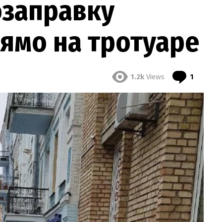
озаправку
ямо на тротуаре
Comme
1.2k
Views
1