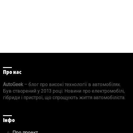
Про нас
AutoGeek
– блог про високі технології в автомобілях.
Був створений у 2013 році. Новини про електромобілі,
гібриди і пристрої, що спрощують життя автомобіліста.
Інфо
Про проект