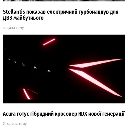
Stellantis показав електричний турбонаддув для
ДВЗ майбутнього
година тому
Acura готує гібридний кросовер RDX нової генерації
2 години тому