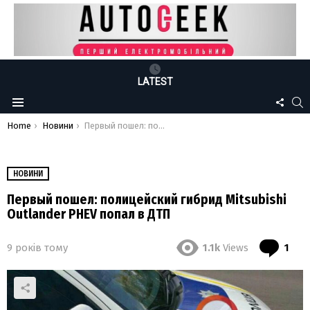
LATEST
FOLLO
S
Menu
US
You are here:
Home
Новини
Первый пошел: полицейский гибрид Mitsubishi Outlander PHEV попал в ДТП
НОВИНИ
Первый пошел: полицейский гибрид Mitsubishi
Outlander PHEV попал в ДТП
Co
9 років тому
1.1k
Views
1