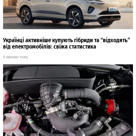
Українці активніше купують гібриди та “відходять”
від електромобілів: свіжа статистика
9 хвилин тому