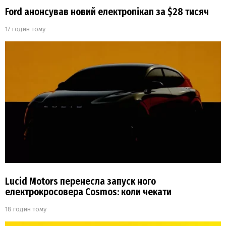
Ford анонсував новий електропікап за $28 тисяч
17 годин тому
Lucid Motors перенесла запуск ного
електрокросовера Cosmos: коли чекати
18 годин тому