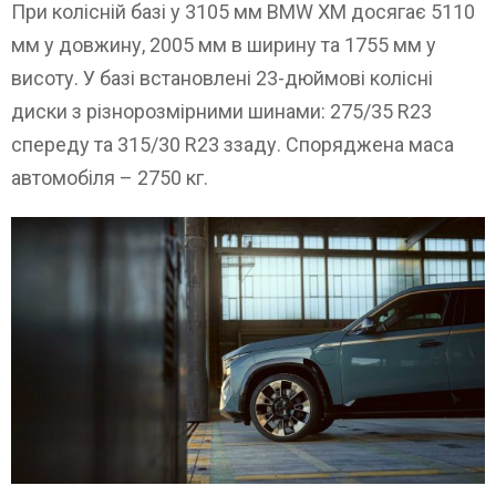
При колісній базі у 3105 мм BMW XM досягає 5110
мм у довжину, 2005 мм в ширину та 1755 мм у
висоту. У базі встановлені 23-дюймові колісні
диски з різнорозмірними шинами: 275/35 R23
спереду та 315/30 R23 ззаду. Споряджена маса
автомобіля – 2750 кг.