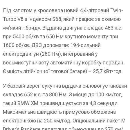
Під капотом у кросовера новий 4,4-літровий Twin-
Turbo V8 з індексом S68, який працює за схемою
«м’який гібрид». Віддача двигуна складає 483 к.с.
при 5400 об/хв та 650 Нм крутного моменту при
1600 об/хв. ДВЗ допомагає 194-сильний
електродвигун (280 Нм), інтегрований у
восьмиступінчасту автоматичну коробку передач.
Ємність літій-іонної тягової батареї – 25,7 кВт•год.
У базовій версії сукупна віддача силової установки
складає 652 к.с. та 800 Нм. З місця до 100 км/год
такий BMW XM пришвидшується за 4,3 секунди.
Максимальна швидкість примусово обмежена
електронікою на 250 км/год. Опціональний пакет M
Driver’s Package пересуває обмежувач до 270 км/