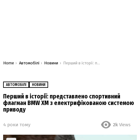
You are here:
Home
Автомобілі
Новини
Перший в історії: представлено спортивний флагман BMW XM з електрифікованою системою приводу
АВТОМОБІЛІ
НОВИНИ
Перший в історії: представлено спортивний
флагман BMW XM з електрифікованою системою
приводу
4 роки тому
2k
Views