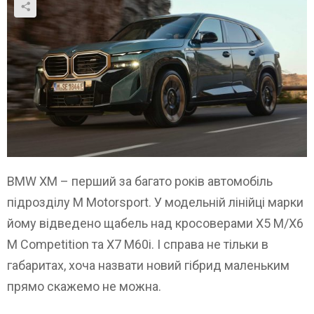
BMW XM – перший за багато років автомобіль
підрозділу M Motorsport. У модельній лінійці марки
йому відведено щабель над кросоверами X5 M/X6
M Competition та X7 M60i. І справа не тільки в
габаритах, хоча назвати новий гібрид маленьким
прямо скажемо не можна.