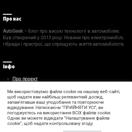
Про нас
AutoGeek
– блог про високі технології в автомобілях.
Був створений у 2013 році. Новини про електромобілі,
гібриди і пристрої, що спрощують життя автомобіліста.
Інфо
Про проект
Реклама на сайті
Ми використовуємо файли cookie на нашому веб-сайті,
Правила використання матеріалів
щоб надати вам найбільш релевантний досвід,
запам’ятавши ваші уподобання та повторюючи
відвідування. Натискаючи “ПРИЙНЯТИ УСІ”, ви
погоджуєтесь на використання ВСІХ файлів cookie.
Підпишись на AutoGeek!
Однак ви можете відвідати "Налаштування файлів
cookie", щоб надати контрольовану згоду.
facebook
twitter
instagram
youtube
tumblr
linkedin