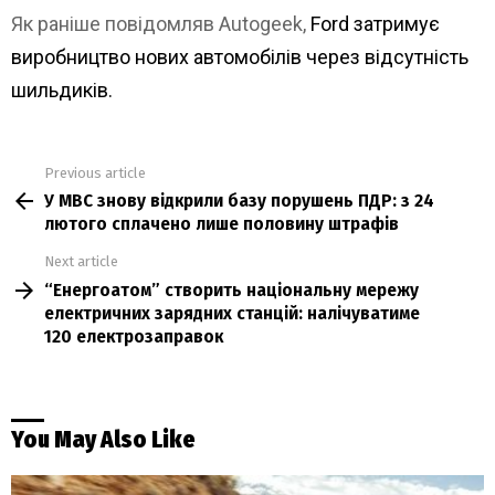
Як раніше повідомляв Autogeek,
Ford затримує
виробництво нових автомобілів через відсутність
шильдиків.
Previous article
See
У МВС знову відкрили базу порушень ПДР: з 24
more
лютого сплачено лише половину штрафів
Next article
“Енергоатом” створить національну мережу
електричних зарядних станцій: налічуватиме
120 електрозаправок
You May Also Like