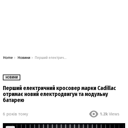
You are here:
Home
Новини
Перший електричний кросовер марки Cadillac отримає новий електродвигун та модульну батарею
НОВИНИ
Перший електричний кросовер марки Cadillac
отримає новий електродвигун та модульну
батарею
6 років тому
1.2k
Views