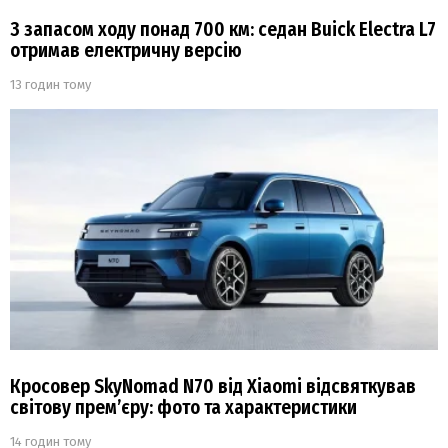
З запасом ходу понад 700 км: седан Buick Electra L7
отримав електричну версію
13 годин тому
Кросовер SkyNomad N70 від Xiaomi відсвяткував
світову прем’єру: фото та характеристики
14 годин тому