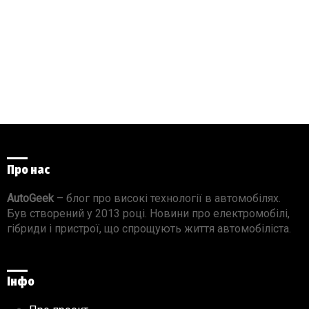
Про нас
AutoGeek
– блог про високі технології в автомобілях.
Був створений у 2013 році. Новини про електромобілі,
гібриди і пристрої, що спрощують життя автомобіліста.
Інфо