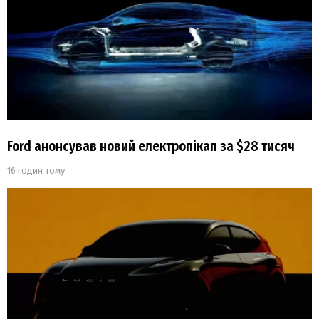
Ford анонсував новий електропікап за $28 тисяч
16 годин тому