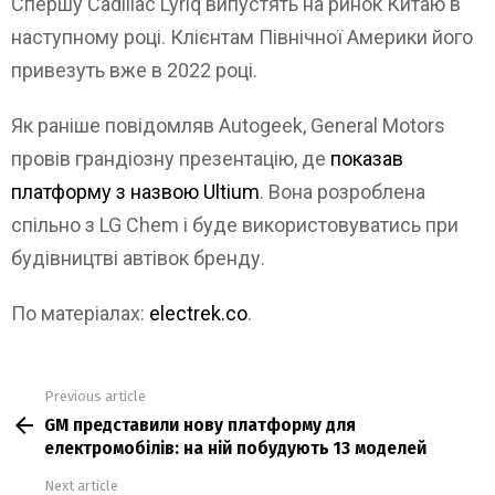
Спершу Cadillac Lyriq випустять на ринок Китаю в
наступному році. Клієнтам Північної Америки його
привезуть вже в 2022 році.
Як раніше повідомляв Autogeek, General Motors
провів грандіозну презентацію, де
показав
платформу з назвою Ultium
. Вона розроблена
спільно з LG Chem і буде використовуватись при
будівництві автівок бренду.
По матеріалах:
electrek.co
.
Previous article
See
GM представили нову платформу для
more
електромобілів: на ній побудують 13 моделей
Next article