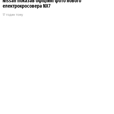
Nissan показав офіційні фото нового
електрокросовера NX7
17 годин тому