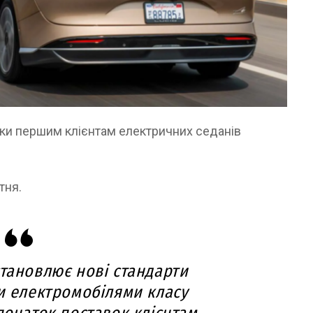
вки першим клієнтам електричних седанів
тня.
становлює нові стандарти
и електромобілями класу