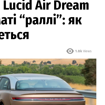
Lucid Air Dream
аті “раллі”: як
еться
1.8k
Views