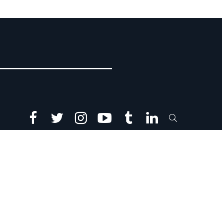
facebook
twitter
instagram
youtube
tumblr
linkedin
SEARCH