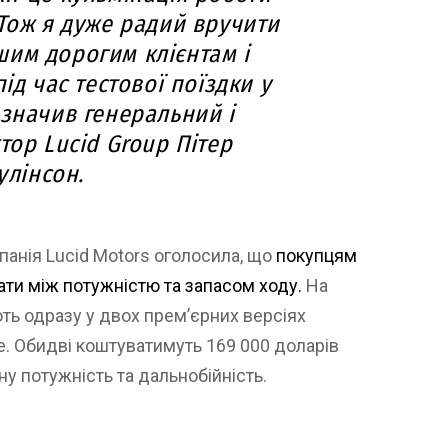
 Тож я дуже радий вручити
им дорогим клієнтам і
ід час тестової поїздки у
азначив генеральний і
тор Lucid Group Пітер
улінсон.
панія Lucid Motors оголосила, що
покупцям
ати між потужністю та запасом ходу.
На
ють одразу у двох прем’єрних версіях
ge. Обидві коштуватимуть 169 000 доларів
у потужність та дальнобійність.