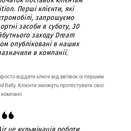
початок поставок клієнтам
ition. Перші клієнти, які
тромобілі, запрошуємо
ортні засоби в суботу, 30
йбутнього заходу Dream
дом опубліковані в наших
зазначили в компанії.
росто віддати ключі від автівок їх першим
id Rally. Клієнти зможуть протестувати свої
компанії.
ir це кульмінація роботи