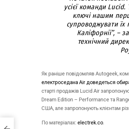
усієї команди Lucid.
ключі нашим перш
супроводжувати їх п
Каліфорнії”, – з
технічний дирек
Ро
Як раніше повідомляв Autogeek, ком
електроседана Air доведеться обир
старті продажів Lucid Air запропону
Dream Edition – Performance та Ran
США, але запропонують клієнтам різн
По матеріалах:
electrek.co
.