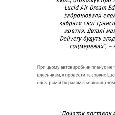
люкс, оголошує про 
Lucid Air Dream Ed
забронювали елек
забрати свої трансп
жовтня. Деталі ма
Delivery будуть зго
соцмережах”, – 
При цьому автовиробник планує не п
власникам, а провести так зване Luc
електромобілі разом з керівництвом 
“Початок поставок A