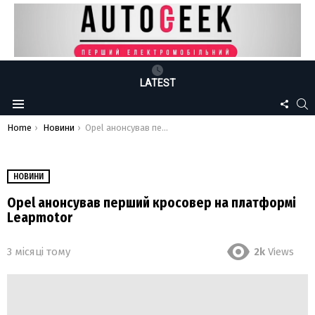
LATEST
FOLLO
S
Menu
US
You are here:
Home
Новини
Opel анонсував перший кросовер на платформі Leapmotor
НОВИНИ
Opel анонсував перший кросовер на платформі
Leapmotor
3 місяці тому
2k
Views