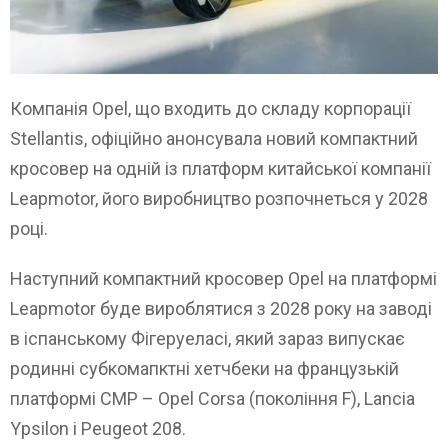
Компанія Opel, що входить до складу корпорації
Stellantis, офіційно анонсувала новий компактний
кросовер на одній із платформ китайської компанії
Leapmotor, його виробництво розпочнеться у 2028
році.
Наступний компактний кросовер Opel на платформі
Leapmotor буде вироблятися з 2028 року на заводі
в іспанському Фігеруеласі, який зараз випускає
родинні субкомапктні хетчбеки на французькій
платформі CMP – Opel Corsa (покоління F), Lancia
Ypsilon і Peugeot 208.