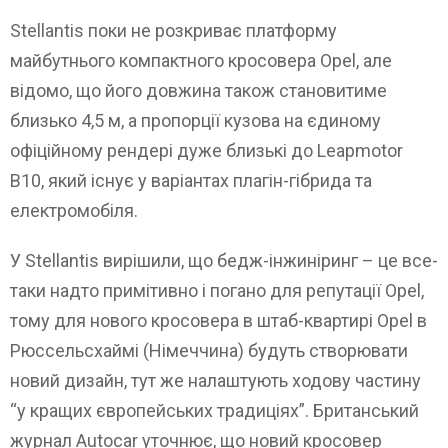
Stellantis поки не розкриває платформу
майбутнього компактного кросовера Opel, але
відомо, що його довжина також становитиме
близько 4,5 м, а пропорції кузова на єдиному
офіційному рендері дуже близькі до Leapmotor
B10, який існує у варіантах плагін-гібрида та
електромобіля.
У Stellantis вирішили, що бедж-інжиніринг – це все-
таки надто примітивно і погано для репутації Opel,
тому для нового кросовера в штаб-квартирі Opel в
Рюссельсхаймі (Німеччина) будуть створювати
новий дизайн, тут же налаштують ходову частину
“у кращих європейських традиціях”. Британський
журнал Autocar уточнює, що новий кросовер