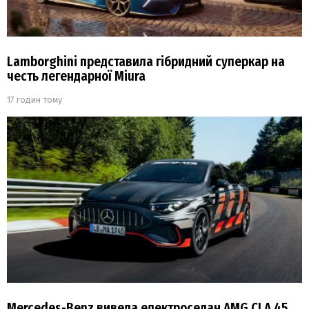
Lamborghini представила гібридний суперкар на
честь легендарної Miura
17 годин тому
Mercedes-Benz вивела електроседан AMG CLA 45