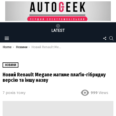
LATEST
FOLLO
S
Menu
US
You are here:
Home
Новини
Новий Renault Megane матиме плаґін-гібридну версію та іншу назву
НОВИНИ
Новий Renault Megane матиме плаґін-гібридну
версію та іншу назву
7 років тому
999
Views