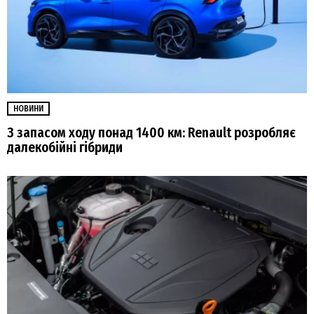
НОВИНИ
З запасом ходу понад 1400 км: Renault розробляє
далекобійні гібриди