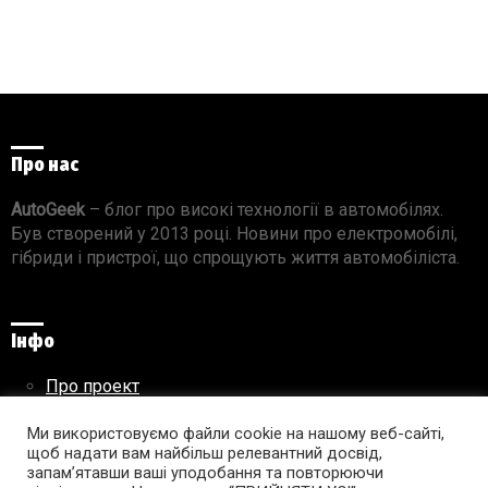
Про нас
AutoGeek
– блог про високі технології в автомобілях.
Був створений у 2013 році. Новини про електромобілі,
гібриди і пристрої, що спрощують життя автомобіліста.
Інфо
Про проект
Реклама на сайті
Ми використовуємо файли cookie на нашому веб-сайті,
Правила використання матеріалів
щоб надати вам найбільш релевантний досвід,
запам’ятавши ваші уподобання та повторюючи