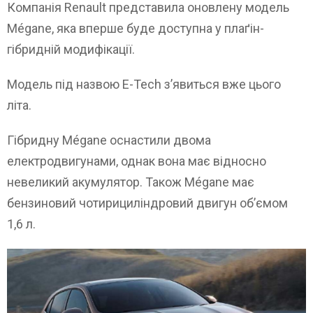
Компанія Renault представила оновлену модель
Mégane, яка вперше буде доступна у плаґін-
гібридній модифікації.
Модель під назвою E-Tech з’явиться вже цього
літа.
Гібридну Mégane оснастили двома
електродвигунами, однак вона має відносно
невеликий акумулятор. Також Mégane має
бензиновий чотирициліндровий двигун об’ємом
1,6 л.