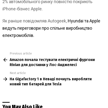
2% автомобільного ринку повністю покриють
iPhone-бізнес Apple.
Як раніше повідомляв Autogeek,
Hyundai та Apple
ведуть переговори про спільне виробництво
електромобілів.
Previous article
See
Amazon почала тестувати електричні фургони
more
Rivian для доставки у Лос-Анджелесі
Next article
На Gigafactory 1 в Неваді почнуть виробляти
новий тип батарей для Tesla
You May Also Like