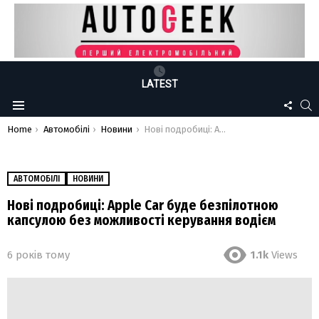
LATEST
FOLLO
S
Menu
US
You are here:
Home
Автомобілі
Новини
Нові подробиці: Apple Car буде безпілотною капсулою без можливості керування водієм
АВТОМОБІЛІ
НОВИНИ
Нові подробиці: Apple Car буде безпілотною
капсулою без можливості керування водієм
6 років тому
1.1k
Views