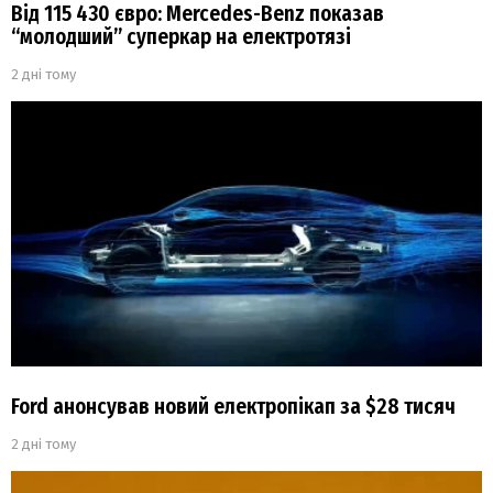
Від 115 430 євро: Mercedes-Benz показав
“молодший” суперкар на електротязі
2 дні тому
Ford анонсував новий електропікап за $28 тисяч
2 дні тому