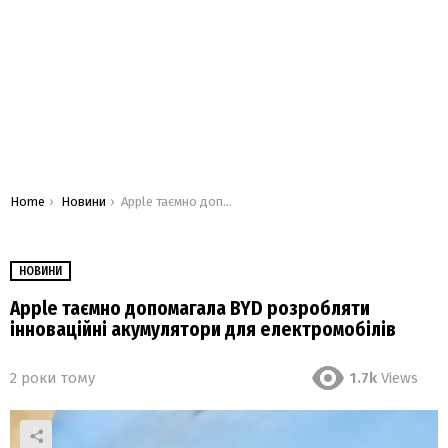
You are here:
Home
Новини
Apple таємно допомагала BYD розробляти інноваційні акумулятори для електромобілів
НОВИНИ
Apple таємно допомагала BYD розробляти
інноваційні акумулятори для електромобілів
2 роки тому
1.7k
Views