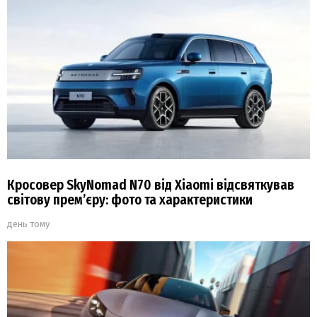
Кросовер SkyNomad N70 від Xiaomi відсвяткував
світову прем’єру: фото та характеристики
день тому