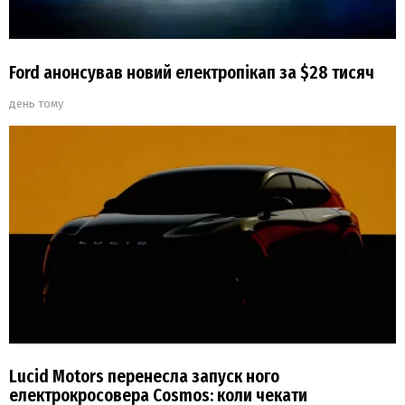
Ford анонсував новий електропікап за $28 тисяч
день тому
Lucid Motors перенесла запуск ного
електрокросовера Cosmos: коли чекати