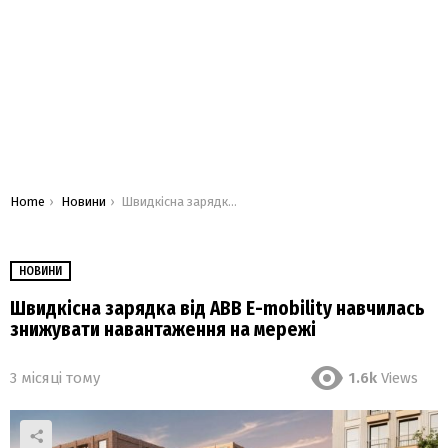
You are here:
Home
Новини
Швидкісна зарядка від ABB E-mobility навчилась знижувати навантаження на мережі
НОВИНИ
Швидкісна зарядка від ABB E-mobility навчилась
знижувати навантаження на мережі
3 місяці тому
1.6k
Views