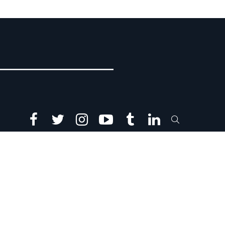
facebook
twitter
instagram
youtube
tumblr
linkedin
SEARCH