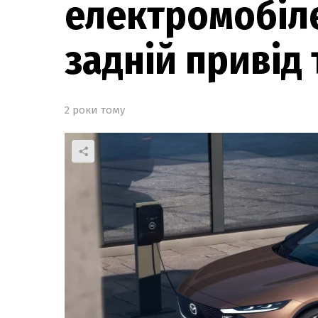
електромобіл
задній привід 
2 роки тому