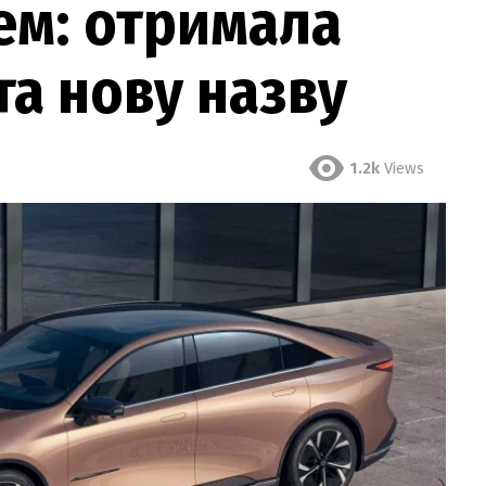
ем: отримала
та нову назву
1.2k
Views