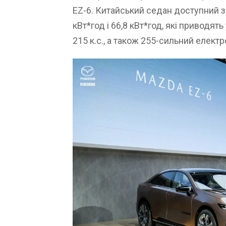
EZ-6. Китайський седан доступний 
кВт*год і 66,8 кВт*год, які приводят
215 к.с., а також 255-сильний електр