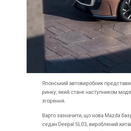
Японський автовиробник представив
ринку, який стане наступником моде
згоряння.
Варто зазначити, що нова Mazda базує
седан Deepal SL03, вироблений кита