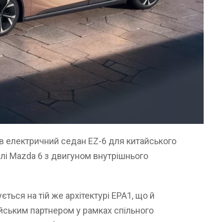
 електричний седан EZ-6 для китайського
лі Mazda 6 з двигуном внутрішнього
ться на тій же архітектурі EPA1, що й
йським партнером у рамках спільного