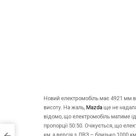
Новий електромобіль має 4921 мм в
висоту. На жаль,
Mazda
ще не надала
відомо, що електромобіль матиме ід
пропорції 50:50. Очікується, що еле
 EV
км, а версія з ДВЗ – близько 1000 км