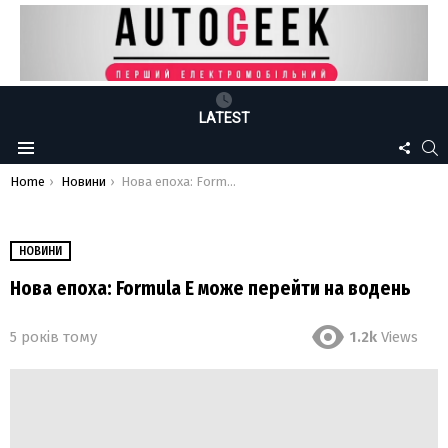
LATEST
FOLLO
S
Menu
US
You are here:
Home
Новини
Нова епоха: Formula E може перейти на водень
НОВИНИ
Нова епоха: Formula E може перейти на водень
5 років тому
1.2k
Views