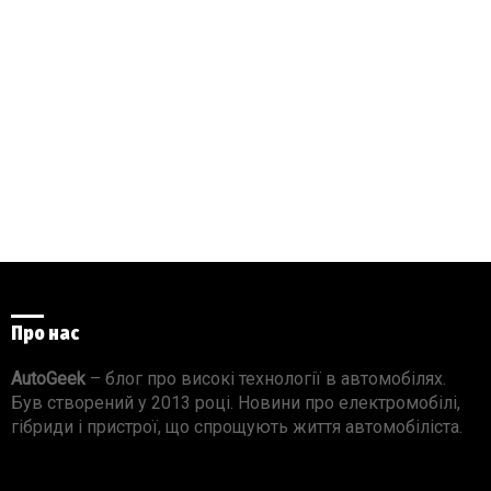
Про нас
AutoGeek
– блог про високі технології в автомобілях.
Був створений у 2013 році. Новини про електромобілі,
гібриди і пристрої, що спрощують життя автомобіліста.