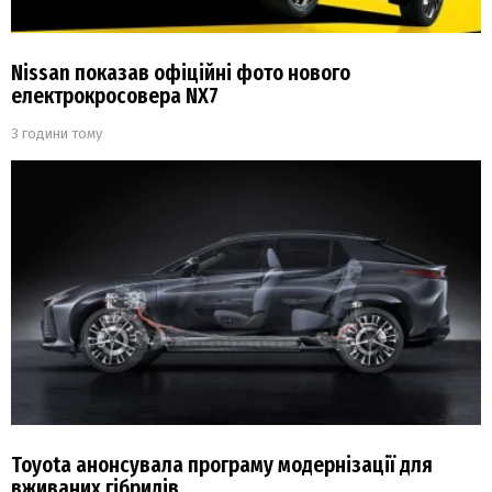
Nissan показав офіційні фото нового
електрокросовера NX7
3 години тому
Toyota анонсувала програму модернізації для
вживаних гібридів