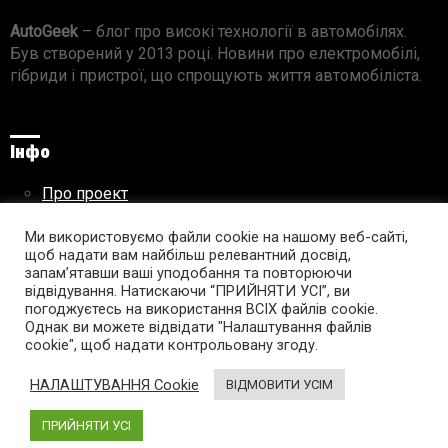
AutoGeek
– блог про високі технології в автомобілях.
Був створений у 2013 році. Новини про електромобілі,
гібриди і пристрої, що спрощують життя автомобіліста.
Інфо
Про проект
Реклама на сайті
Ми використовуємо файли cookie на нашому веб-сайті,
Правила використання матеріалів
щоб надати вам найбільш релевантний досвід,
запам’ятавши ваші уподобання та повторюючи
відвідування. Натискаючи “ПРИЙНЯТИ УСІ”, ви
погоджуєтесь на використання ВСІХ файлів cookie.
Підпишись на AutoGeek!
Однак ви можете відвідати "Налаштування файлів
cookie", щоб надати контрольовану згоду.
facebook
twitter
instagram
youtube
tumblr
linkedin
НАЛАШТУВАННЯ Cookie
ВІДМОВИТИ УСІМ
ПРИЙНЯТИ УСІ