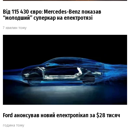
Від 115 430 євро: Mercedes-Benz показав
“молодший” суперкар на електротязі
7 хвилин тому
Ford анонсував новий електропікап за $28 тисяч
година тому