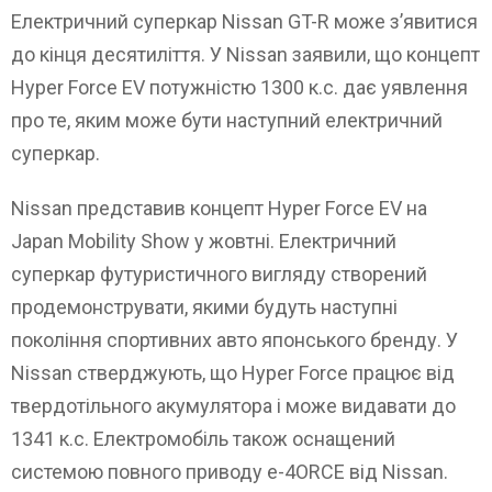
Електричний суперкар Nissan GT-R може з’явитися
до кінця десятиліття. У Nissan заявили, що концепт
Hyper Force EV потужністю 1300 к.с. дає уявлення
про те, яким може бути наступний електричний
суперкар.
Nissan представив концепт Hyper Force EV на
Japan Mobility Show у жовтні. Електричний
суперкар футуристичного вигляду створений
продемонструвати, якими будуть наступні
покоління спортивних авто японського бренду. У
Nissan стверджують, що Hyper Force працює від
твердотільного акумулятора і може видавати до
1341 к.с. Електромобіль також оснащений
системою повного приводу e-4ORCE від Nissan.