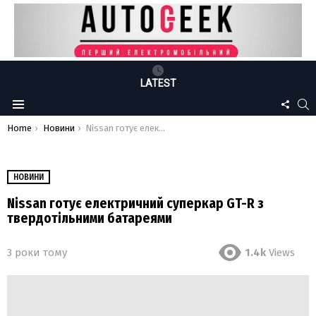
LATEST
FOLLO
S
Menu
US
You are here:
Home
Новини
Nissan готує електричний суперкар GT-R з твердотільними батареями
НОВИНИ
Nissan готує електричний суперкар GT-R з
твердотільними батареями
3 роки тому
1.4k
Views