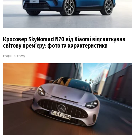
Кросовер SkyNomad N70 від Xiaomi відсвяткував
світову прем’єру: фото та характеристики
година тому