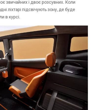
оє звичайних і двоє розсувних. Коли
дні ліхтарі підсвічують зону, де буде
и в курсі.