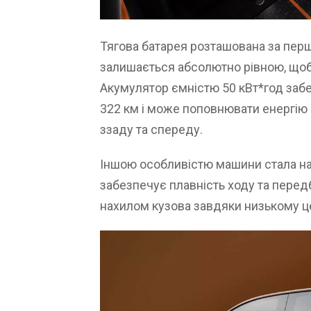
Тягова батарея розташована за пер
залишається абсолютно рівною, щоб і
Акумулятор ємністю 50 кВт*год заб
322 км і може поповнювати енергію 
ззаду та спереду.
Іншою особливістю машини стала на
забезпечує плавність ходу та перед
нахилом кузова завдяки низькому це