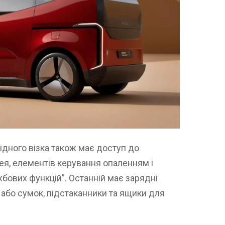
лідного візка також має доступ до
я, елементів керування опаленням і
жбових функцій”. Останній має зарядні
 або сумок, підстаканники та ящики для