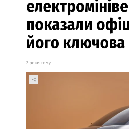
електромініве
показали офіц
його ключова 
2 роки тому