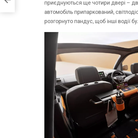
приєднуються ще чотири двері – дв
автомобіль припаркований, світлодіо
розгорнуто пандус, щоб інші водії бул