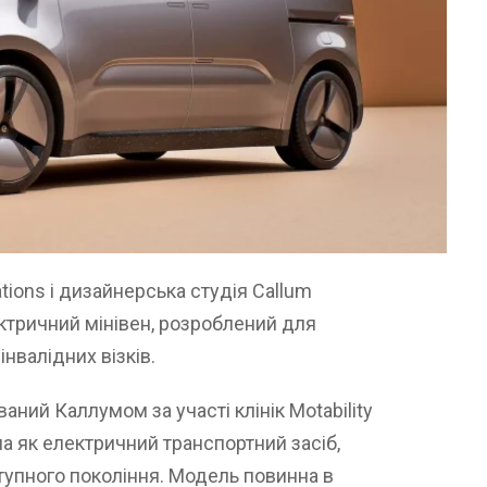
tions і дизайнерська студія Callum
ктричний мінівен, розроблений для
нвалідних візків.
аний Каллумом за участі клінік Motability
на як електричний транспортний засіб,
ступного покоління. Модель повинна в