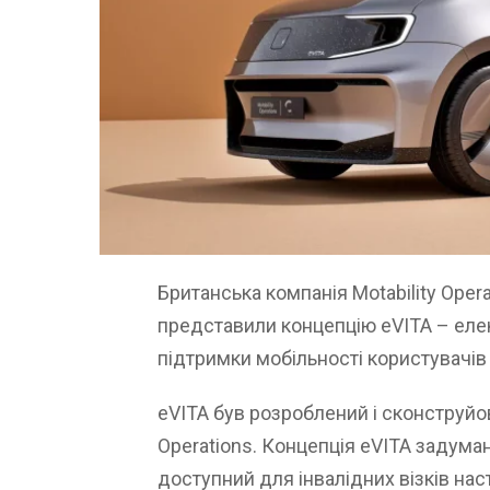
Британська компанія Motability Opera
представили концепцію eVITA – еле
підтримки мобільності користувачів і
eVITA був розроблений і сконструйов
Operations. Концепція eVITA задума
доступний для інвалідних візків на