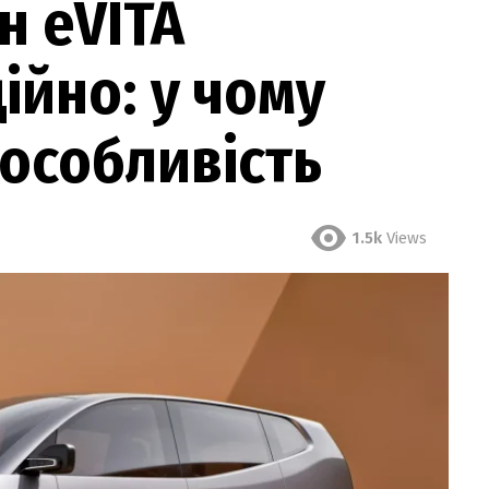
н eVITA
ійно: у чому
особливість
1.5k
Views