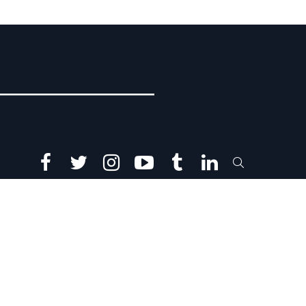
facebook
twitter
instagram
youtube
tumblr
linkedin
SEARCH