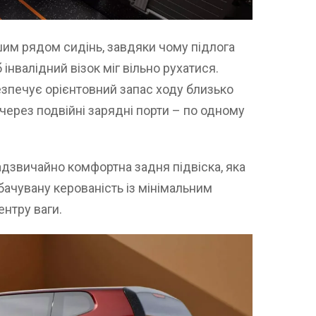
шим рядом сидінь, завдяки чому підлога
нвалідний візок міг вільно рухатися.
езпечує орієнтовний запас ходу близько
через подвійні зарядні порти – по одному
дзвичайно комфортна задня підвіска, яка
бачувану керованість із мінімальним
нтру ваги.