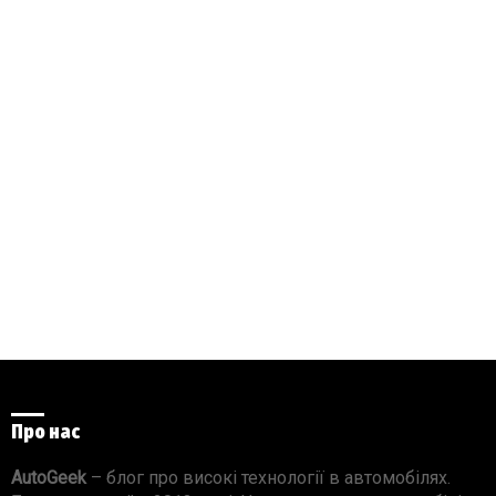
Про нас
AutoGeek
– блог про високі технології в автомобілях.