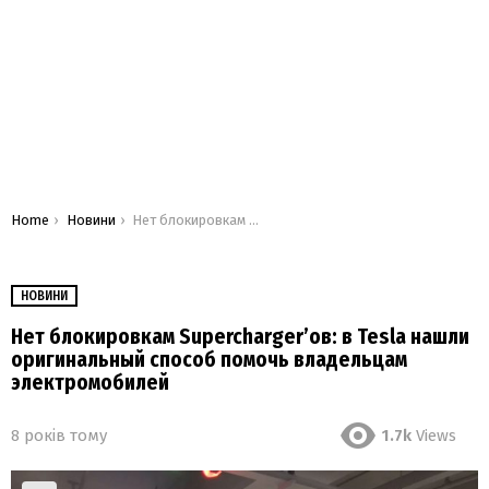
You are here:
Home
Новини
Нет блокировкам Supercharger’ов: в Tesla нашли оригинальный способ помочь владельцам электромобилей
НОВИНИ
Нет блокировкам Supercharger’ов: в Tesla нашли
оригинальный способ помочь владельцам
электромобилей
8 років тому
1.7k
Views