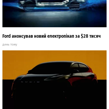
Ford анонсував новий електропікап за $28 тисяч
день тому