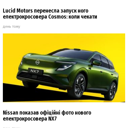
Lucid Motors перенесла запуск ного
електрокросовера Cosmos: коли чекати
день тому
Nissan показав офіційні фото нового
електрокросовера NX7