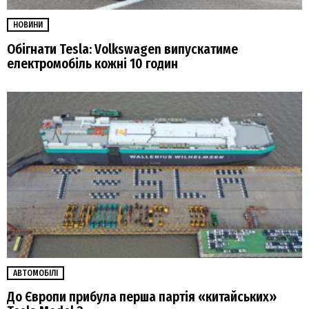
НОВИНИ
Обігнати Tesla: Volkswagen випускатиме
електромобіль кожні 10 годин
АВТОМОБІЛІ
До Європи прибула перша партія «китайських»