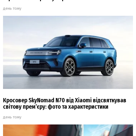
день тому
Кросовер SkyNomad N70 від Xiaomi відсвяткував
світову прем’єру: фото та характеристики
день тому