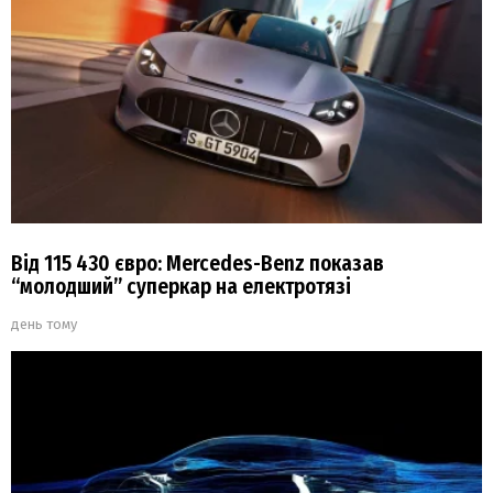
Від 115 430 євро: Mercedes-Benz показав
“молодший” суперкар на електротязі
день тому