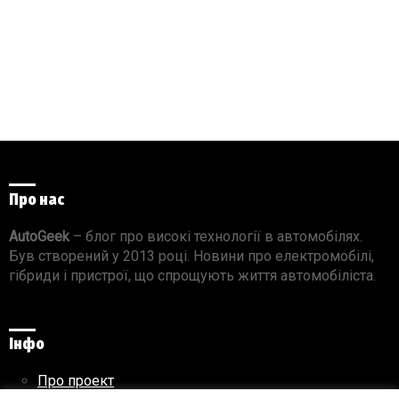
Про нас
AutoGeek
– блог про високі технології в автомобілях.
Був створений у 2013 році. Новини про електромобілі,
гібриди і пристрої, що спрощують життя автомобіліста.
Інфо
Про проект