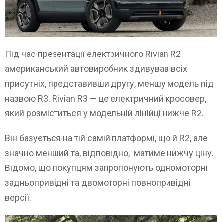
Під час презентації електричного Rivian R2
американський автовиробник здивував всіх
присутніх, представивши другу, меншу модель під
назвою R3. Rivian R3 — це електричний кросовер,
який розміститься у модельній лінійці нижче R2.
Він базується на тій самій платформі, що й R2, але
значно менший та, відповідно, матиме нижчу ціну.
Відомо, що покупцям запропонують одномоторні
задньопривідні та двомоторні повнопривідні
версії.