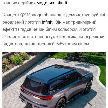
в інших серійних
моделях Infiniti
.
Концепт QX Monograph вперше демонструє публіці
оновлений логотип
Infiniti
. Він має тривимірний
ефект та підсвічений білим кольором. Логотип
з’являється в оточенні густої вертикальної решітки
радіатора, що натхненна бамбуковим лісом.