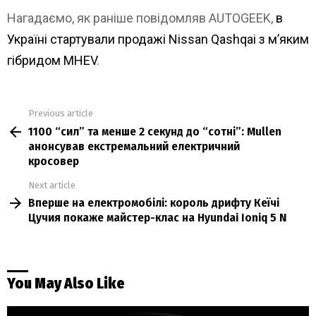
Нагадаємо, як раніше повідомляв AUTOGEEK,
в
Україні стартували продажі Nissan Qashqai з м’яким
гібридом MHEV
.
Previous article
See
1100 “сил” та менше 2 секунд до “сотні”: Mullen
more
анонсував екстремальний електричний
кросовер
Next article
Вперше на електромобілі: король дрифту Кеїчі
Цучия покаже майстер-клас на Hyundai Ioniq 5 N
You May Also Like