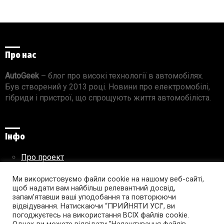
Про нас
AutoGeek
– блог про високі технології в автомобілях.
Був створений у 2013 році. Новини про електромобілі,
гібриди і пристрої, що спрощують життя автомобіліста.
Інфо
Про проект
Реклама на сайті
Правила використання матеріалів
Ми використовуємо файли cookie на нашому веб-сайті,
щоб надати вам найбільш релевантний досвід,
запам’ятавши ваші уподобання та повторюючи
відвідування. Натискаючи “ПРИЙНЯТИ УСІ”, ви
погоджуєтесь на використання ВСІХ файлів cookie.
Підпишись на AutoGeek!