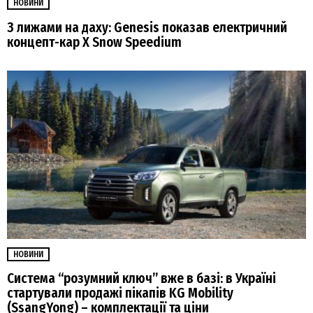
НОВИНИ
З лижами на даху: Genesis показав електричний
концепт-кар X Snow Speedium
НОВИНИ
Система “розумний ключ” вже в базі: в Україні
стартували продажі пікапів KG Mobility
(SsangYong) – комплектації та ціни