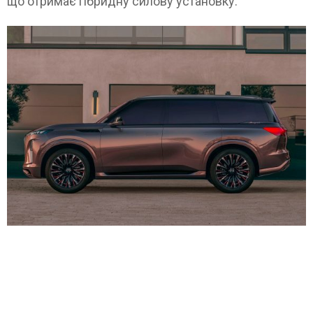
що отримає гібридну силову установку.