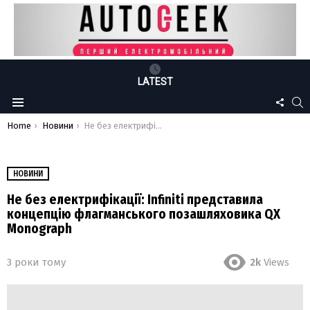
LATEST
FOLLO
S
Menu
US
You are here:
Home
Новини
Не без електрифікації: Infiniti представила концепцію флагманського позашляховика QX Monograph
НОВИНИ
Не без електрифікації: Infiniti представила
концепцію флагманського позашляховика QX
Monograph
3 роки тому
2k
Views