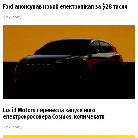
Ford анонсував новий електропікап за $28 тисяч
2 дні тому
Lucid Motors перенесла запуск ного
електрокросовера Cosmos: коли чекати
2 дні тому