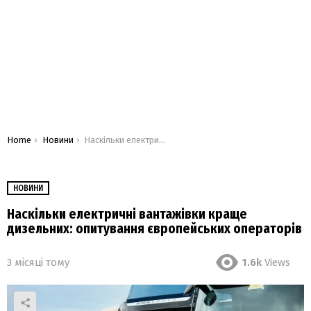
You are here:
Home
Новини
Наскільки електричні вантажівки краще дизельних: опитування європейських операторів
НОВИНИ
Наскільки електричні вантажівки краще
дизельних: опитування європейських операторів
3 місяці тому
1.6k
Views