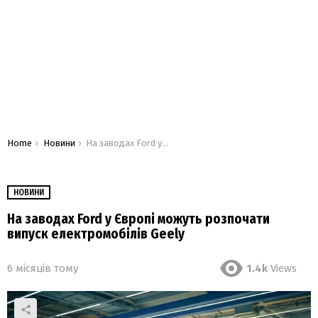
You are here:
Home
Новини
На заводах Ford у Європі можуть розпочати випуск електромобілів Geely
НОВИНИ
На заводах Ford у Європі можуть розпочати
випуск електромобілів Geely
6 місяців тому
1.4k
Views