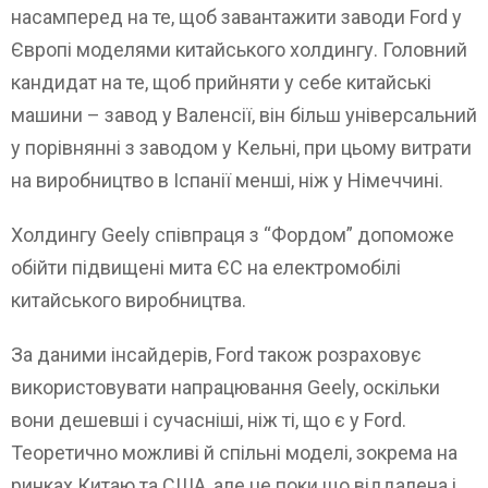
насамперед на те, щоб завантажити заводи Ford у
Європі моделями китайського холдингу. Головний
кандидат на те, щоб прийняти у себе китайські
машини – завод у Валенсії, він більш універсальний
у порівнянні з заводом у Кельні, при цьому витрати
на виробництво в Іспанії менші, ніж у Німеччині.
Холдингу Geely співпраця з “Фордом” допоможе
обійти підвищені мита ЄС на електромобілі
китайського виробництва.
За даними інсайдерів, Ford також розраховує
використовувати напрацювання Geely, оскільки
вони дешевші і сучасніші, ніж ті, що є у Ford.
Теоретично можливі й спільні моделі, зокрема на
ринках Китаю та США, але це поки що віддалена і