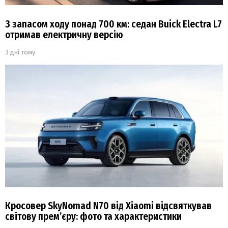
З запасом ходу понад 700 км: седан Buick Electra L7
отримав електричну версію
3 дні тому
Кросовер SkyNomad N70 від Xiaomi відсвяткував
світову прем’єру: фото та характеристики