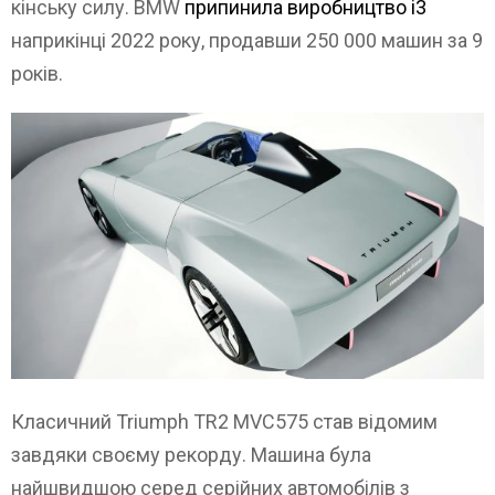
кінську силу. BMW
припинила виробництво i3
наприкінці 2022 року, продавши 250 000 машин за 9
років.
Класичний Triumph TR2 MVC575 став відомим
завдяки своєму рекорду. Машина була
найшвидшою серед серійних автомобілів з