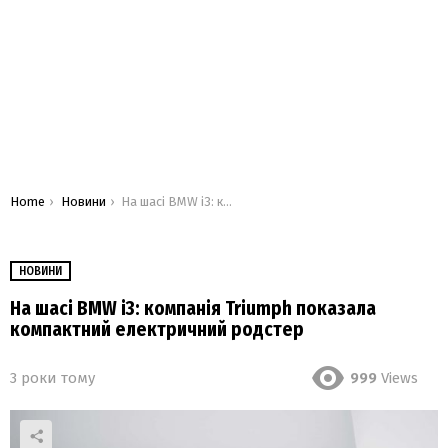
You are here:
Home
Новини
На шасі BMW i3: компанія Triumph показала компактний електричний родстер
НОВИНИ
На шасі BMW i3: компанія Triumph показала
компактний електричний родстер
3 роки тому
999
Views