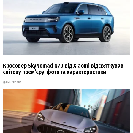
Кросовер SkyNomad N70 від Xiaomi відсвяткував
світову прем’єру: фото та характеристики
день тому