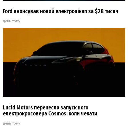
Ford анонсував новий електропікап за $28 тисяч
день тому
Lucid Motors перенесла запуск ного
електрокросовера Cosmos: коли чекати
день тому