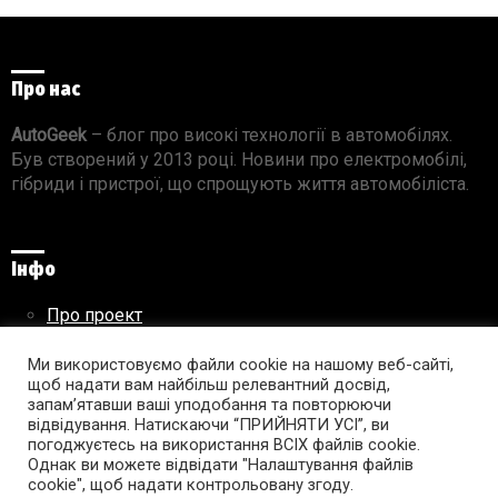
Про нас
AutoGeek
– блог про високі технології в автомобілях.
Був створений у 2013 році. Новини про електромобілі,
гібриди і пристрої, що спрощують життя автомобіліста.
Інфо
Про проект
Реклама на сайті
Правила використання матеріалів
Ми використовуємо файли cookie на нашому веб-сайті,
щоб надати вам найбільш релевантний досвід,
запам’ятавши ваші уподобання та повторюючи
відвідування. Натискаючи “ПРИЙНЯТИ УСІ”, ви
погоджуєтесь на використання ВСІХ файлів cookie.
Підпишись на AutoGeek!
Однак ви можете відвідати "Налаштування файлів
cookie", щоб надати контрольовану згоду.
facebook
twitter
instagram
youtube
tumblr
linkedin