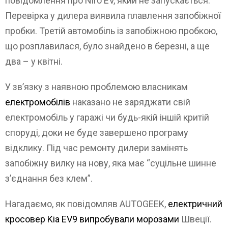
повідомлення про Niro EV, який не запускається.
Перевірка у дилера виявила плавлення запобіжної
пробки. Третій автомобіль із запобіжною пробкою,
що розплавилася, було знайдено в березні, а ще
два – у квітні.
У зв’язку з наявною проблемою власникам
електромобілів
наказано не заряджати свій
електромобіль у гаражі чи будь-якій іншій критій
споруді, доки не буде завершено програму
відклику. Під час ремонту дилери замінять
запобіжну вилку на нову, яка має “суцільне шинне
з’єднання без клем”.
Нагадаємо, як повідомляв AUTOGEEK,
електричний
кросовер Kia EV9 випробували морозами
Швеції.