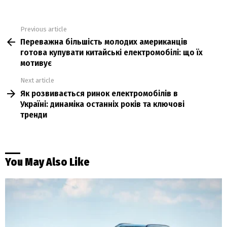
Previous article
See
Переважна більшість молодих американців
more
готова купувати китайські електромобілі: що їх
мотивує
Next article
Як розвивається ринок електромобілів в
Україні: динаміка останніх років та ключові
тренди
You May Also Like