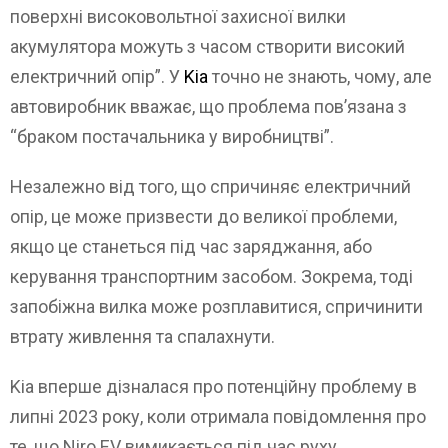
поверхні високовольтної захисної вилки
акумулятора можуть з часом створити високий
електричний опір”. У
Kia
точно не знають, чому, але
автовиробник вважає, що проблема пов’язана з
“браком постачальника у виробництві”.
Незалежно від того, що спричиняє електричний
опір, це може призвести до великої проблеми,
якщо це станеться під час заряджання, або
керування транспортним засобом. Зокрема, тоді
запобіжна вилка може розплавитися, спричинити
втрату живлення та спалахнути.
Kia вперше дізналася про потенційну проблему в
липні 2023 року, коли отримала повідомлення про
те, що Niro EV вимикається під час руху.