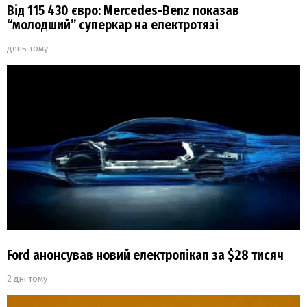
Від 115 430 євро: Mercedes-Benz показав
“молодший” суперкар на електротязі
день тому
Ford анонсував новий електропікап за $28 тисяч
2 дні тому