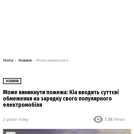
You are here:
Home
Новини
Може виникнути пожежа: Kia вводить суттєві обмеження на зарядку свого популярного електромобіля
НОВИНИ
Може виникнути пожежа: Kia вводить суттєві
обмеження на зарядку свого популярного
електромобіля
2 роки тому
1.5k
Views