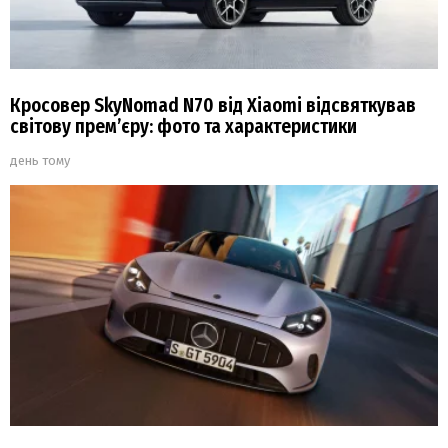
Кросовер SkyNomad N70 від Xiaomi відсвяткував
світову прем’єру: фото та характеристики
день тому