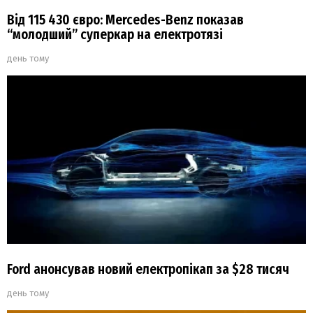
Від 115 430 євро: Mercedes-Benz показав
“молодший” суперкар на електротязі
день тому
Ford анонсував новий електропікап за $28 тисяч
день тому