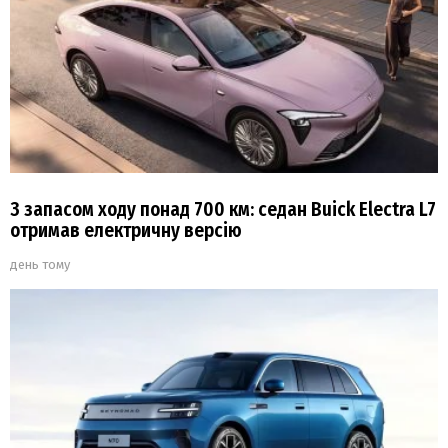
З запасом ходу понад 700 км: седан Buick Electra L7
отримав електричну версію
день тому