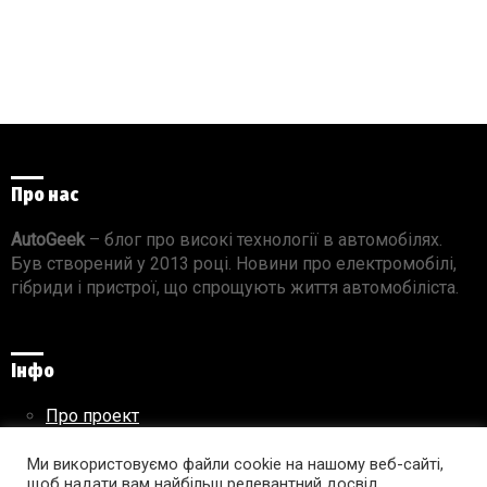
Про нас
AutoGeek
– блог про високі технології в автомобілях.
Був створений у 2013 році. Новини про електромобілі,
гібриди і пристрої, що спрощують життя автомобіліста.
Інфо
Про проект
Реклама на сайті
Правила використання матеріалів
Ми використовуємо файли cookie на нашому веб-сайті,
щоб надати вам найбільш релевантний досвід,