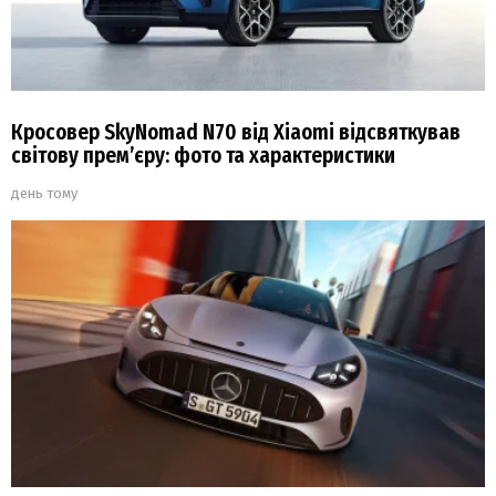
Кросовер SkyNomad N70 від Xiaomi відсвяткував
світову прем’єру: фото та характеристики
день тому