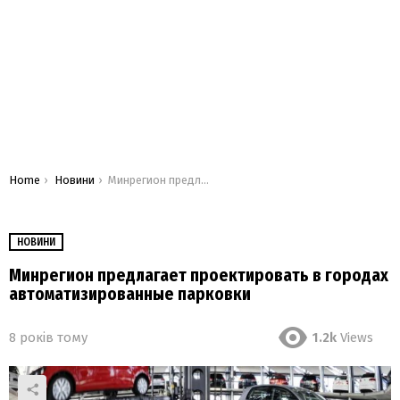
You are here:
Home
Новини
Минрегион предлагает проектировать в городах автоматизированные парковки
НОВИНИ
Минрегион предлагает проектировать в городах
автоматизированные парковки
8 років тому
1.2k
Views