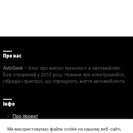
Про нас
AutoGeek
– блог про високі технології в автомобілях.
Був створений у 2013 році. Новини про електромобілі,
гібриди і пристрої, що спрощують життя автомобіліста.
Інфо
Про проект
Реклама на сайті
Ми використовуємо файли cookie на нашому веб-сайті,
Правила використання матеріалів