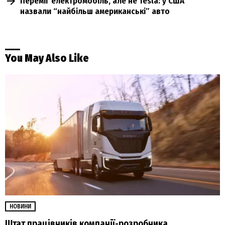
Переміг електромобіль, але не Tesla: у США
назвали “найбільш американські” авто
You May Also Like
НОВИНИ
Штат працівників компанії-розробника