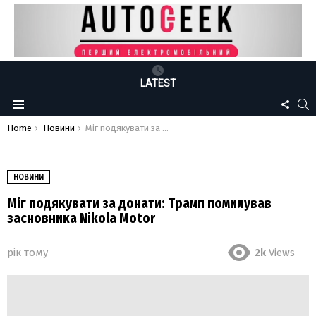
LATEST
FOLLO
S
Menu
US
You are here:
Home
Новини
Міг подякувати за донати: Трамп помилував засновника Nikola Motor
НОВИНИ
Міг подякувати за донати: Трамп помилував
засновника Nikola Motor
рік тому
2k
Views