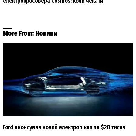
електрокросовера Cosmos: коли чекати
More From:
Новини
Ford анонсував новий електропікап за $28 тисяч