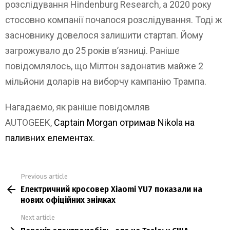
розслідування Hindenburg Research, а 2020 року
стосовно компанії почалося розслідування. Тоді ж
засновнику довелося залишити стартап. Йому
загрожувало до 25 років в’язниці. Раніше
повідомлялось, що Мілтон задонатив майже 2
мільйони доларів на виборчу кампанію Трампа.
Нагадаємо, як раніше повідомляв
AUTOGEEK,
Captain Morgan отримав Nikola на
паливних елементах
.
Previous article
See
Електричний кросовер Xiaomi YU7 показали на
more
нових офіційних знімках
Next article