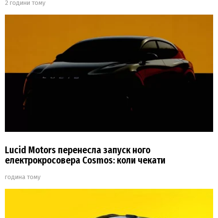
2 години тому
Lucid Motors перенесла запуск ного
електрокросовера Cosmos: коли чекати
година тому