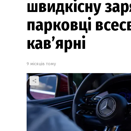
швидкісну зар
парковці всес
кав’ярні
9 місяців тому