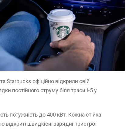
а Starbucks офіційно відкрили свій
ки постійного струму біля траси I-5 у
ть потужність до 400 кВт. Кожна стійка
ю відкриті швидкісні зарядні пристрої