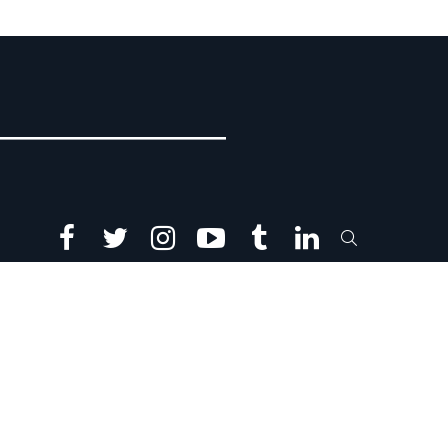
facebook
twitter
instagram
youtube
tumblr
linkedin
SEARCH