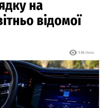
ядку на
вітньо відомої
1.1k
Views