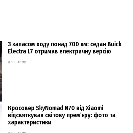
З запасом ходу понад 700 км: седан Buick
Electra L7 отримав електричну версію
день тому
Кросовер SkyNomad N70 від Xiaomi
відсвяткував світову прем’єру: фото та
характеристики
день тому