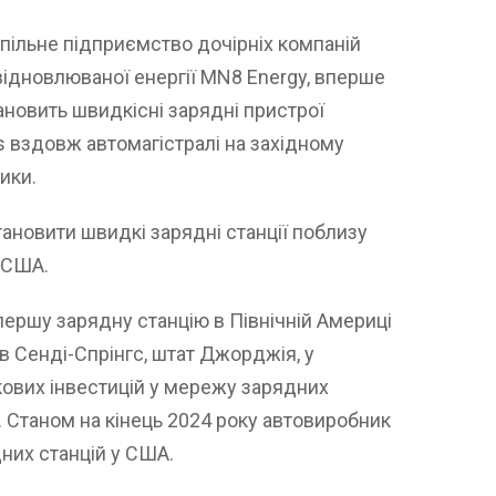
пільне підприємство дочірніх компаній
ідновлюваної енергії MN8 ​​Energy, вперше
ановить швидкісні зарядні пристрої
s вздовж автомагістралі на західному
ики.
ановити швидкі зарядні станції поблизу
ї США.
ершу зарядну станцію в Північній Америці
в Сенді-Спрінгс, штат Джорджія, у
кових інвестицій у мережу зарядних
в. Станом на кінець 2024 року автовиробник
них станцій у США.