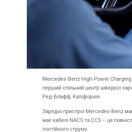
Mercedes-Benz High-Power Charging т
перший спільний центр швидкої заряд
Ред-Блафф, Каліфорнія.
Зарядні пристрої Mercedes-Benz маю
має кабелі NACS та CCS – це повніст
постійного струму.