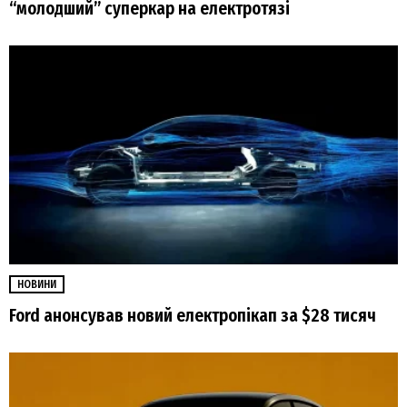
“молодший” суперкар на електротязі
НОВИНИ
Ford анонсував новий електропікап за $28 тисяч