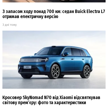
З запасом ходу понад 700 км: седан Buick Electra L7
отримав електричну версію
3 дні тому
Кросовер SkyNomad N70 від Xiaomi відсвяткував
світову прем’єру: фото та характеристики