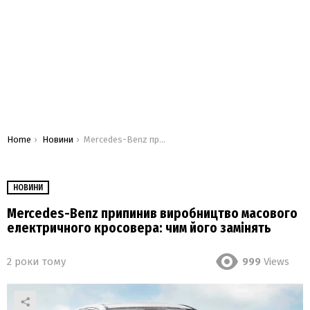
You are here:
Home
Новини
Mercedes-Benz припинив виробництво масового електричного кросовера: чим його замінять
НОВИНИ
Mercedes-Benz припинив виробництво масового
електричного кросовера: чим його замінять
2 роки тому
999
Views