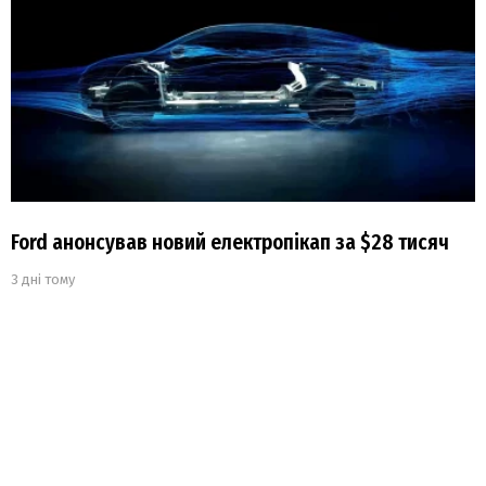
Ford анонсував новий електропікап за $28 тисяч
3 дні тому