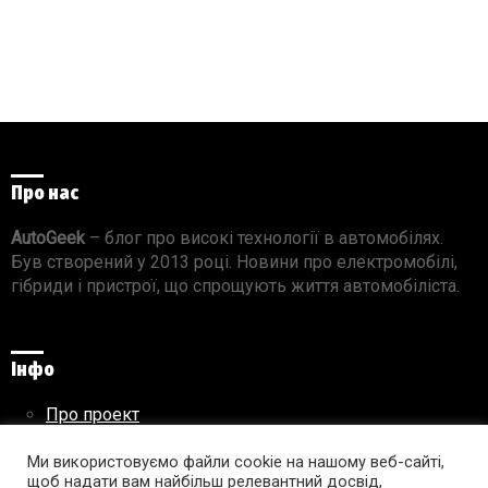
Про нас
AutoGeek
– блог про високі технології в автомобілях.
Був створений у 2013 році. Новини про електромобілі,
гібриди і пристрої, що спрощують життя автомобіліста.
Інфо
Про проект
Реклама на сайті
Ми використовуємо файли cookie на нашому веб-сайті,
Правила використання матеріалів
щоб надати вам найбільш релевантний досвід,