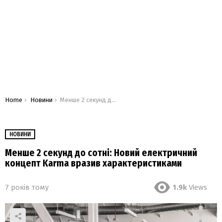
You are here:
Home
Новини
Менше 2 секунд до сотні: Новий електричний концепт Karma вразив характеристиками
НОВИНИ
Менше 2 секунд до сотні: Новий електричний
концепт Karma вразив характеристиками
7 років тому
1.9k
Views