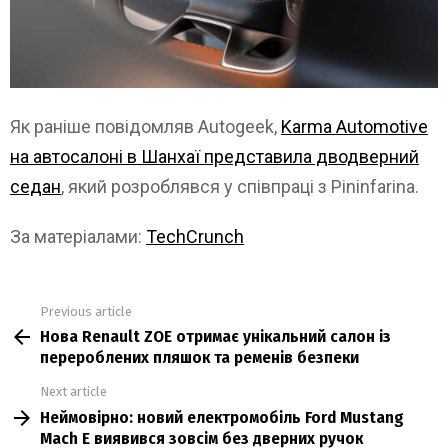
Як раніше повідомляв Autogeek,
Karma Automotive
на автосалоні в Шанхаї представила дводверний
седан
, який розроблявся у співпраці з Pininfarina.
За матеріалами:
TechCrunch
Previous article
See
Нова Renault ZOE отримає унікальний салон із
more
перероблених пляшок та ременів безпеки
Next article
Неймовірно: новий електромобіль Ford Mustang
Mach E виявився зовсім без дверних ручок