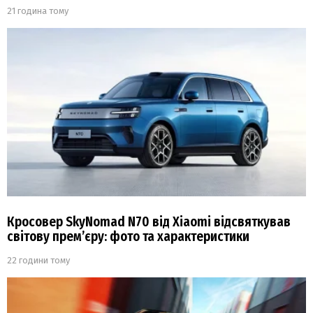
21 година тому
Кросовер SkyNomad N70 від Xiaomi відсвяткував
світову прем’єру: фото та характеристики
22 години тому