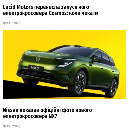
Lucid Motors перенесла запуск ного
електрокросовера Cosmos: коли чекати
день тому
Nissan показав офіційні фото нового
електрокросовера NX7
день тому