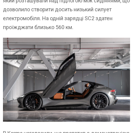
який розташували над підлогою між сидіннями, що
дозволило створити досить низький силует
електромобіля. На одній зарядці SC2 здатен
проїжджати близько 560 км.