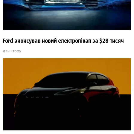
Ford анонсував новий електропікап за $28 тисяч
день тому