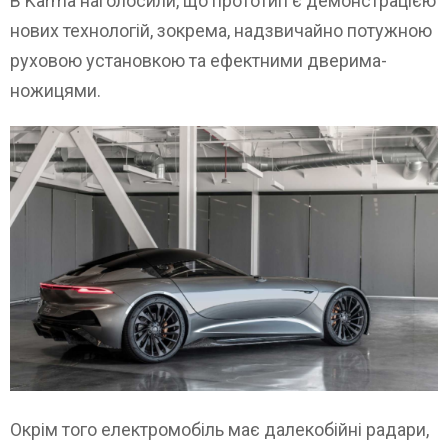
В Karma наголосили, що прототип є демонстрацією
нових технологій, зокрема, надзвичайно потужною
руховою установкою та ефектними дверима-
ножицями.
Окрім того електромобіль має далекобійні радари,